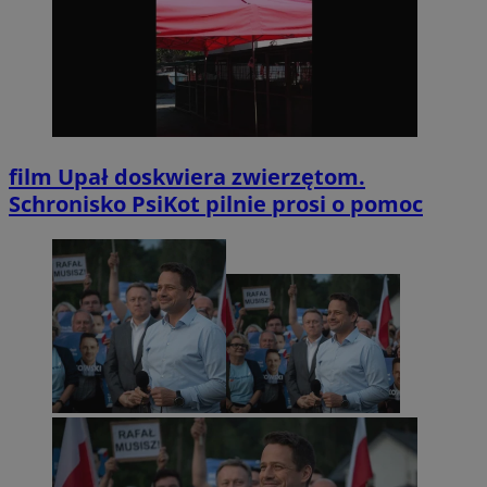
film
Upał doskwiera zwierzętom.
Schronisko PsiKot pilnie prosi o pomoc