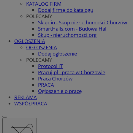
KATALOG FIRM
Dodaj firmę do katalogu
POLECAMY
Skup.io - Skup nieruchomości Chorzów
SmartHalls.com - Budowa Hal
Skup - nieruchomosci.org
OGŁOSZENIA
OGŁOSZENIA
Dodaj ogłoszenie
POLECAMY
Protocol IT
Pracuj.pl - praca w Chorzowie
Praca Chorzów
PRACA
Ogłoszenie o pracę
REKLAMA
WSPÓŁPRACA