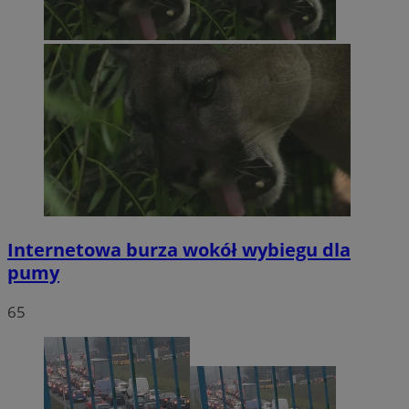
Internetowa burza wokół wybiegu dla
pumy
65