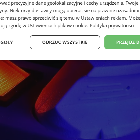
wać precyzyjne dane geolokalizacyjne i cechy urządzenia. Twoje
tryny. Niektórzy dostawcy mogą opierać się na prawnie uzasadnio
ie; masz prawo sprzeciwić się temu w
Ustawieniach reklam
. Może
woją zgodę w
Ustawieniach plików cookie
.
Polityka prywatności
EGÓŁY
ODRZUĆ WSZYSTKIE
PRZEJDŹ 
Wydajność
Targetowanie
Funkcjonalność
Ni
ezbędne
Wydajność
Targetowanie
Funkcjonalność
Niesklasyfikow
ie umożliwiają korzystanie z podstawowych funkcji strony internetowej, takich jak log
Bez niezbędnych plików cookie nie można prawidłowo korzystać ze strony internetowe
Okres
Provider
/
Domena
Opis
przechowywania