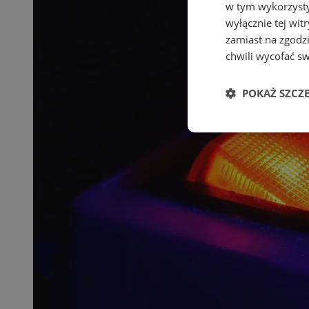
w tym wykorzysty
wyłącznie tej wi
zamiast na zgodz
chwili wycofać s
POKAŻ SZCZ
Niezbędne
Ni
Niezbędne pliki cook
zarządzanie kontem. 
Nazwa