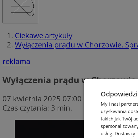
Ciekawe artykuły
Wyłączenia prądu w Chorzowie. Spra
reklama
Wyłączenia prądu w Chorzowie. 
Odpowiedzia
07 kwietnia 2025 07:00
My i nasi partne
Czas czytania: 3 min.
uzyskiwania dost
takich jak Twój a
spersonalizowanyc
usług.
Dostawcy s