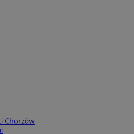
ci Chorzów
l