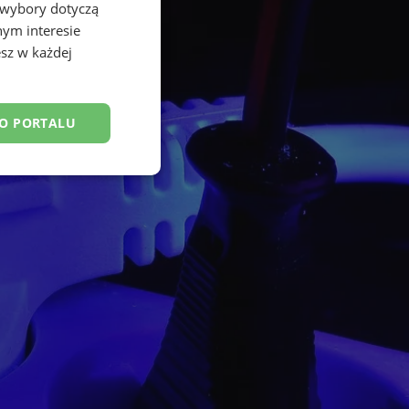
 wybory dotyczą
nym interesie
sz w każdej
DO PORTALU
esklasyfikowane
ane
owanie użytkownika i
j.