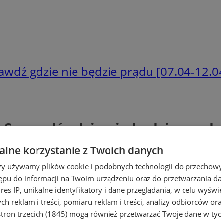
wdź gdzie nie będzie prądu [07.04-12.0
Sprawdź gdzie nie będzie prądu 
lne korzystanie z Twoich danych
rzy używamy plików cookie i podobnych technologii do przechow
ępu do informacji na Twoim urządzeniu oraz do przetwarzania 
dres IP, unikalne identyfikatory i dane przeglądania, w celu wyświ
h reklam i treści, pomiaru reklam i treści, analizy odbiorców or
tron trzecich (1845)
mogą również przetwarzać Twoje dane w tych