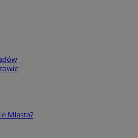
adów
rzowie
ie Miasta?