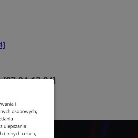
4]
[07.04-12.04]
ywania i
danych osobowych,
etlania
az ulepszania
 i innych celach,