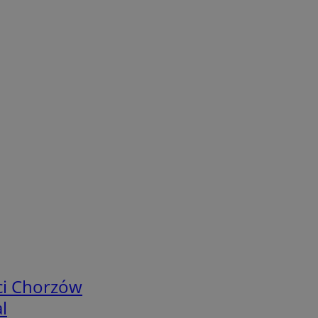
ci Chorzów
l