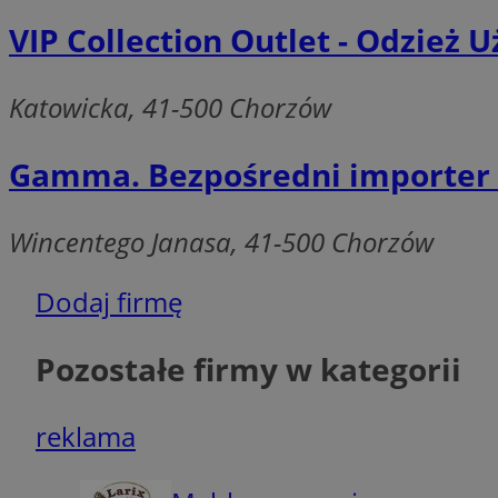
QeSessID
VIP Collection Outlet - Odzież
MvSessID
SessID
Katowicka, 41-500 Chorzów
CookieScriptConse
Gamma. Bezpośredni importer 
__cf_bm
Wincentego Janasa, 41-500 Chorzów
Dodaj firmę
VISITOR_PRIVACY_
Pozostałe firmy w kategorii
reklama
INGRESSCOOKIE