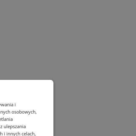
ywania i
danych osobowych,
etlania
az ulepszania
 i innych celach,