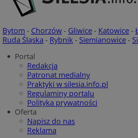
_ga_8HVR5Z6Z02
ANON_ID
__eoi
Bytom
-
Chorzów
-
Gliwice
-
Katowice
-
Ruda Śląska
-
Rybnik
-
Siemianowice
-
S
IDE
OAID
Portal
Redakcja
lidc
Patronat medialny
__gpi
Praktyki w silesia.info.pl
VISITOR_INFO1_LIV
Regulaminy portalu
APC
Polityka prywatności
uid
Oferta
Napisz do nas
_ga
Reklama
YSC