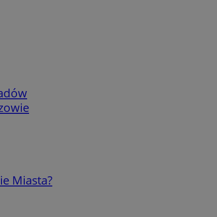
adów
rzowie
ie Miasta?