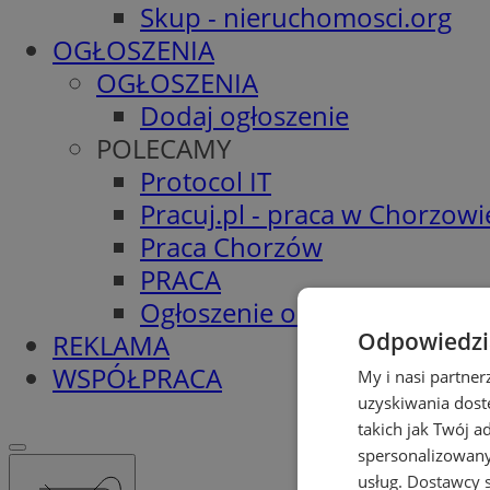
Skup - nieruchomosci.org
OGŁOSZENIA
OGŁOSZENIA
Dodaj ogłoszenie
POLECAMY
Protocol IT
Pracuj.pl - praca w Chorzowi
Praca Chorzów
PRACA
Ogłoszenie o pracę
Odpowiedzia
REKLAMA
WSPÓŁPRACA
My i nasi partne
uzyskiwania dost
takich jak Twój a
spersonalizowanyc
usług.
Dostawcy s