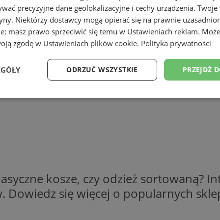
wać precyzyjne dane geolokalizacyjne i cechy urządzenia. Twoje
tryny. Niektórzy dostawcy mogą opierać się na prawnie uzasadnio
ie; masz prawo sprzeciwić się temu w
Ustawieniach reklam
. Może
woją zgodę w
Ustawieniach plików cookie
.
Polityka prywatności
EGÓŁY
ODRZUĆ WSZYSTKIE
PRZEJDŹ 
Wydajność
Targetowanie
Funkcjonalność
Ni
ezbędne
Wydajność
Targetowanie
Funkcjonalność
Niesklasyfikow
klasyczne kosze, czy odzież sortowaną? I
ie umożliwiają korzystanie z podstawowych funkcji strony internetowej, takich jak log
. Dowiedz się więcej o popularnych skle
Bez niezbędnych plików cookie nie można prawidłowo korzystać ze strony internetowe
Okres
Provider
/
Domena
Opis
przechowywania