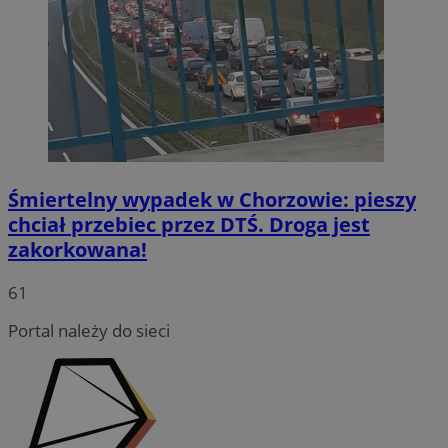
Śmiertelny wypadek w Chorzowie: pieszy
chciał przebiec przez DTŚ. Droga jest
zakorkowana!
INGRESSCOOKIE
Sesja
NGINX Inc.
bh.contextweb.com
61
Portal należy do sieci