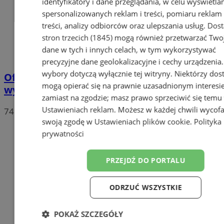
identyfikatory i dane przeglądania, w celu wyświetla
spersonalizowanych reklam i treści, pomiaru reklam 
treści, analizy odbiorców oraz ulepszania usług.
Dos
stron trzecich (1845)
mogą również przetwarzać Two
dane w tych i innych celach, w tym wykorzystywać
precyzyjne dane geolokalizacyjne i cechy urządzenia
wybory dotyczą wyłącznie tej witryny. Niektórzy do
Oficjalne wyniki wyborów: W Chorzowie
mogą opierać się na prawnie uzasadnionym interesi
wygrywa Rafał Trzaskowski!
zamiast na zgodzie; masz prawo sprzeciwić się temu
Ustawieniach reklam
. Możesz w każdej chwili wycof
74
swoją zgodę w
Ustawieniach plików cookie
.
Polityka
prywatności
PRZEJDŹ DO PORTALU
ODRZUĆ WSZYSTKIE
POKAŻ SZCZEGÓŁY