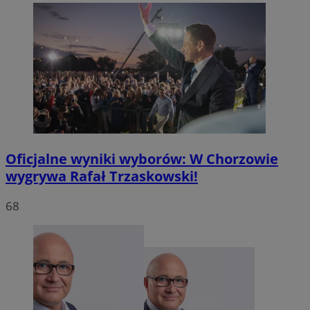
MvSessID
mojchorzow.pl
1 rok
SessID
mojchorzow.pl
1 rok
CookieScriptConsent
4 tygodnie
CookieScript
mojchorzow.pl
Oficjalne wyniki wyborów: W Chorzowie
wygrywa Rafał Trzaskowski!
68
Google Privacy Policy