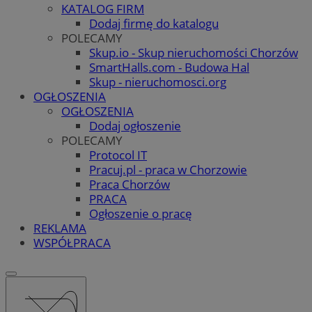
KATALOG FIRM
Dodaj firmę do katalogu
POLECAMY
Skup.io - Skup nieruchomości Chorzów
SmartHalls.com - Budowa Hal
Skup - nieruchomosci.org
OGŁOSZENIA
OGŁOSZENIA
Dodaj ogłoszenie
POLECAMY
Protocol IT
Pracuj.pl - praca w Chorzowie
Praca Chorzów
PRACA
Ogłoszenie o pracę
REKLAMA
WSPÓŁPRACA