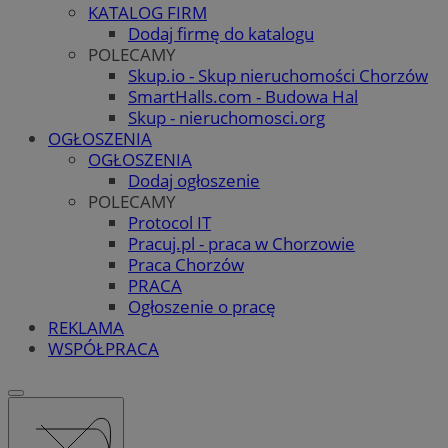
KATALOG FIRM
Dodaj firmę do katalogu
POLECAMY
Skup.io - Skup nieruchomości Chorzów
SmartHalls.com - Budowa Hal
Skup - nieruchomosci.org
OGŁOSZENIA
OGŁOSZENIA
Dodaj ogłoszenie
POLECAMY
Protocol IT
Pracuj.pl - praca w Chorzowie
Praca Chorzów
PRACA
Ogłoszenie o pracę
REKLAMA
WSPÓŁPRACA