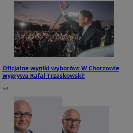
MvSessID
mojchorzow.pl
1 rok
SessID
mojchorzow.pl
1 rok
CookieScriptConsent
4 tygodnie
CookieScript
mojchorzow.pl
Oficjalne wyniki wyborów: W Chorzowie
wygrywa Rafał Trzaskowski!
68
Google Privacy Policy