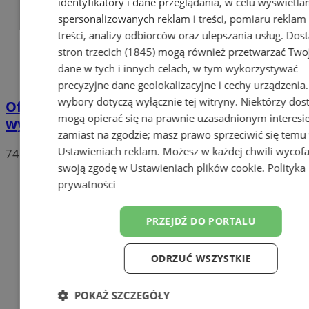
identyfikatory i dane przeglądania, w celu wyświetla
spersonalizowanych reklam i treści, pomiaru reklam 
treści, analizy odbiorców oraz ulepszania usług.
Dos
stron trzecich (1845)
mogą również przetwarzać Two
dane w tych i innych celach, w tym wykorzystywać
precyzyjne dane geolokalizacyjne i cechy urządzenia
wybory dotyczą wyłącznie tej witryny. Niektórzy do
Oficjalne wyniki wyborów: W Chorzowie
mogą opierać się na prawnie uzasadnionym interesi
wygrywa Rafał Trzaskowski!
zamiast na zgodzie; masz prawo sprzeciwić się temu
Ustawieniach reklam
. Możesz w każdej chwili wycof
74
swoją zgodę w
Ustawieniach plików cookie
.
Polityka
prywatności
PRZEJDŹ DO PORTALU
ODRZUĆ WSZYSTKIE
POKAŻ SZCZEGÓŁY