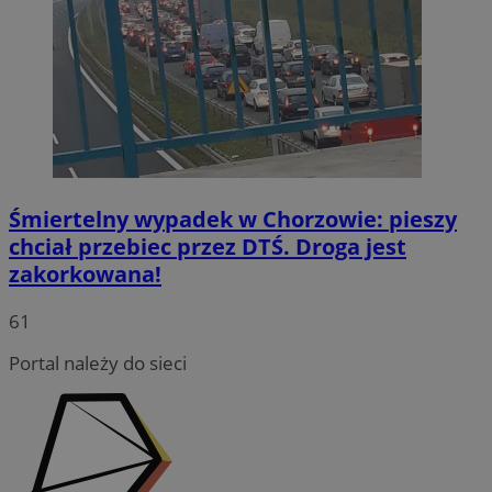
Śmiertelny wypadek w Chorzowie: pieszy
chciał przebiec przez DTŚ. Droga jest
zakorkowana!
INGRESSCOOKIE
Sesja
NGINX Inc.
bh.contextweb.com
61
Portal należy do sieci