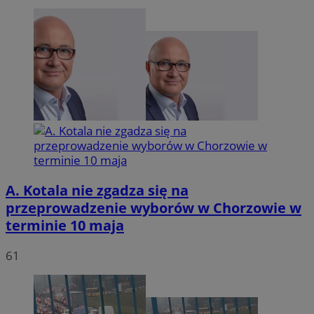
VISITOR_PRIVACY_METADATA
5 miesię
YouTube
tygodn
.youtube.com
A. Kotala nie zgadza się na
przeprowadzenie wyborów w Chorzowie w
terminie 10 maja
61