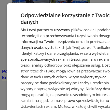
Odpowiedzialne korzystanie z Twoi
danych
My i nasi partnerzy używamy plików cookie i podob
technologii do przechowywania i uzyskiwania dostę
informacji na Twoim urządzeniu oraz do przetwarza
danych osobowych, takich jak Twój adres IP, unikaln
identyfikatory i dane przeglądania, w celu wyświetla
spersonalizowanych reklam i treści, pomiaru reklam 
treści, analizy odbiorców oraz ulepszania usług.
Dos
Policjant po służbie zatrzymał pijanego
stron trzecich (1845)
mogą również przetwarzać Two
kierowcę. Miał prawie 2 promile
dane w tych i innych celach, w tym wykorzystywać
precyzyjne dane geolokalizacyjne i cechy urządzenia
wybory dotyczą wyłącznie tej witryny. Niektórzy do
mogą opierać się na prawnie uzasadnionym interesi
zamiast na zgodzie; masz prawo sprzeciwić się temu
Ustawieniach reklam
. Możesz w każdej chwili wycof