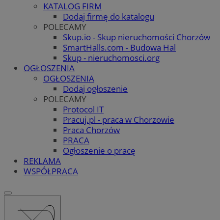
KATALOG FIRM
Dodaj firmę do katalogu
POLECAMY
Skup.io - Skup nieruchomości Chorzów
SmartHalls.com - Budowa Hal
Skup - nieruchomosci.org
OGŁOSZENIA
OGŁOSZENIA
Dodaj ogłoszenie
POLECAMY
Protocol IT
Pracuj.pl - praca w Chorzowie
Praca Chorzów
PRACA
Ogłoszenie o pracę
REKLAMA
WSPÓŁPRACA