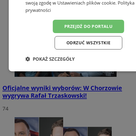
swoją zgodę w
Ustawieniach plików cookie
.
Polityka
prywatności
PRZEJDŹ DO PORTALU
ODRZUĆ WSZYSTKIE
POKAŻ SZCZEGÓŁY
Niezbędne
Wydajność
Targetow
Oficjalne wyniki wyborów: W Chorzowie
wygrywa Rafał Trzaskowski!
Funkcjonalność
Niesklasyfikowa
74