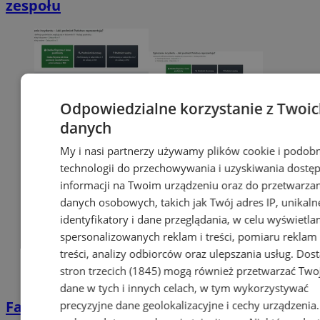
zespołu
Odpowiedzialne korzystanie z Twoi
danych
My i nasi partnerzy używamy plików cookie i podob
technologii do przechowywania i uzyskiwania dostę
informacji na Twoim urządzeniu oraz do przetwarza
danych osobowych, takich jak Twój adres IP, unikaln
identyfikatory i dane przeglądania, w celu wyświetla
spersonalizowanych reklam i treści, pomiaru reklam 
treści, analizy odbiorców oraz ulepszania usług.
Dos
stron trzecich (1845)
mogą również przetwarzać Two
dane w tych i innych celach, w tym wykorzystywać
Fałszywe SMS-y, e-maile i strony. Tak
precyzyjne dane geolokalizacyjne i cechy urządzenia