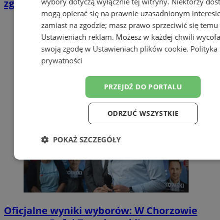
wybory dotyczą wyłącznie tej witryny. Niektórzy do
zgłosisz cyberoszustwo do CSIRT NASK
mogą opierać się na prawnie uzasadnionym interesi
zamiast na zgodzie; masz prawo sprzeciwić się temu
Ustawieniach reklam
. Możesz w każdej chwili wycof
swoją zgodę w
Ustawieniach plików cookie
.
Polityka
prywatności
PRZEJDŹ DO PORTALU
ODRZUĆ WSZYSTKIE
POKAŻ SZCZEGÓŁY
Niezbędne
Wydajność
Targetow
Funkcjonalność
Niesklasyfikowa
Oficjalne wyniki wyborów: W Chorzowie