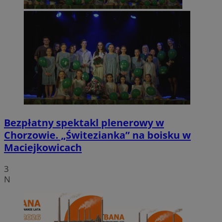
Bezpłatny spektakl plenerowy w
Chorzowie. „Świtezianka” na boisku w
Maciejkowicach
3
N