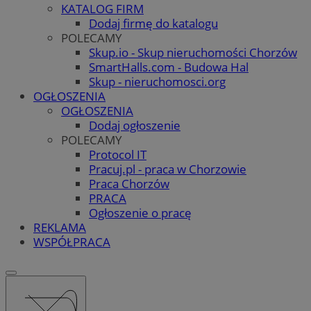
KATALOG FIRM
Dodaj firmę do katalogu
POLECAMY
Skup.io - Skup nieruchomości Chorzów
SmartHalls.com - Budowa Hal
Skup - nieruchomosci.org
OGŁOSZENIA
OGŁOSZENIA
Dodaj ogłoszenie
POLECAMY
Protocol IT
Pracuj.pl - praca w Chorzowie
Praca Chorzów
PRACA
Ogłoszenie o pracę
REKLAMA
WSPÓŁPRACA