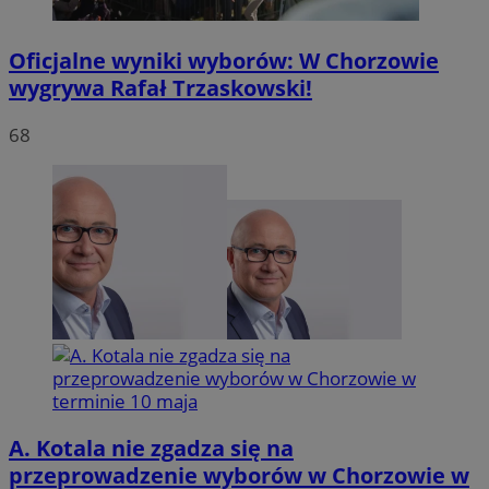
Oficjalne wyniki wyborów: W Chorzowie
wygrywa Rafał Trzaskowski!
VISITOR_PRIVACY_METADATA
5 miesię
YouTube
tygodn
.youtube.com
68
A. Kotala nie zgadza się na
przeprowadzenie wyborów w Chorzowie w