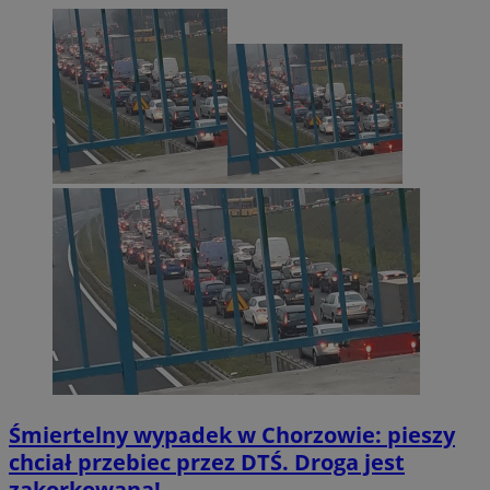
Śmiertelny wypadek w Chorzowie: pieszy
INGRESSCOOKIE
Sesja
NGINX Inc.
bh.contextweb.com
chciał przebiec przez DTŚ. Droga jest
zakorkowana!