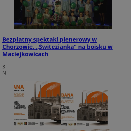
Bezpłatny spektakl plenerowy w
Chorzowie. „Świtezianka” na boisku w
Maciejkowicach
3
N