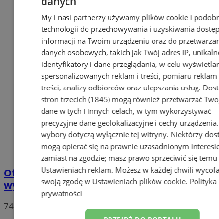
danych
My i nasi partnerzy używamy plików cookie i podob
technologii do przechowywania i uzyskiwania dostę
informacji na Twoim urządzeniu oraz do przetwarza
danych osobowych, takich jak Twój adres IP, unikaln
identyfikatory i dane przeglądania, w celu wyświetla
spersonalizowanych reklam i treści, pomiaru reklam 
treści, analizy odbiorców oraz ulepszania usług.
Dos
stron trzecich (1845)
mogą również przetwarzać Two
dane w tych i innych celach, w tym wykorzystywać
precyzyjne dane geolokalizacyjne i cechy urządzenia
wybory dotyczą wyłącznie tej witryny. Niektórzy do
mogą opierać się na prawnie uzasadnionym interesi
zamiast na zgodzie; masz prawo sprzeciwić się temu
Ustawieniach reklam
. Możesz w każdej chwili wycof
Oficjalne wyniki wyborów: W Chorzowie
swoją zgodę w
Ustawieniach plików cookie
.
Polityka
wygrywa Rafał Trzaskowski!
prywatności
74