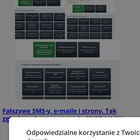
Fałszywe SMS-y, e-maile i strony. Tak
zgłosisz cyberoszustwo do CSIRT NASK
Odpowiedzialne korzystanie z Twoi