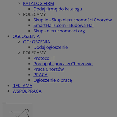
KATALOG FIRM
Dodaj firmę do katalogu
POLECAMY
Skup.io - Skup nieruchomości Chorzów
SmartHalls.com - Budowa Hal
Skup - nieruchomosci.org
OGŁOSZENIA
OGŁOSZENIA
Dodaj ogłoszenie
POLECAMY
Protocol IT
Pracuj.pl - praca w Chorzowie
Praca Chorzów
PRACA
Ogłoszenie o pracę
REKLAMA
WSPÓŁPRACA