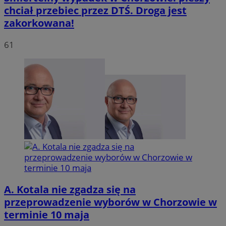
chciał przebiec przez DTŚ. Droga jest
zakorkowana!
INGRESSCOOKIE
Sesja
NGINX Inc.
bh.contextweb.com
61
li_gc
5 miesię
LinkedIn
tygodn
Corporation
.linkedin.com
A. Kotala nie zgadza się na
Provider
/
przeprowadzenie wyborów w Chorzowie w
Nazwa
Domena
terminie 10 maja
Provider
/
Okres
Nazwa
Opis
openstat_umr82x34smn6q1fh3rh8cq6ef68ktX
.openstat.eu
Domena
przechowywania