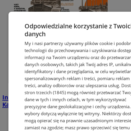
Odpowiedzialne korzystanie z Twoi
danych
My i nasi partnerzy używamy plików cookie i podob
technologii do przechowywania i uzyskiwania dostę
informacji na Twoim urządzeniu oraz do przetwarza
danych osobowych, takich jak Twój adres IP, unikaln
identyfikatory i dane przeglądania, w celu wyświetla
spersonalizowanych reklam i treści, pomiaru reklam 
treści, analizy odbiorców oraz ulepszania usług.
Dos
stron trzecich (1845)
mogą również przetwarzać Two
Industrialna podróż przez Chorzów i
dane w tych i innych celach, w tym wykorzystywać
Katowice. Nadchodzi HUTBANA 2026
precyzyjne dane geolokalizacyjne i cechy urządzenia
wybory dotyczą wyłącznie tej witryny. Niektórzy do
mogą opierać się na prawnie uzasadnionym interesi
zamiast na zgodzie; masz prawo sprzeciwić się temu