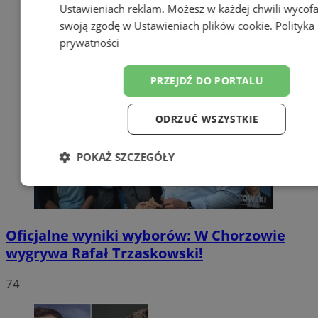
Ustawieniach reklam
. Możesz w każdej chwili wycof
swoją zgodę w
Ustawieniach plików cookie
.
Polityka
prywatności
PRZEJDŹ DO PORTALU
ODRZUĆ WSZYSTKIE
POKAŻ SZCZEGÓŁY
Niezbędne
Wydajność
Targetow
Oficjalne wyniki wyborów: W Chorzowie
Funkcjonalność
Niesklasyfikowa
wygrywa Rafał Trzaskowski!
74