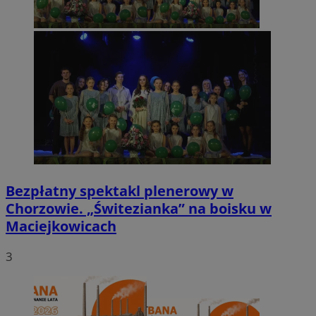
Bezpłatny spektakl plenerowy w
Chorzowie. „Świtezianka” na boisku w
Maciejkowicach
3