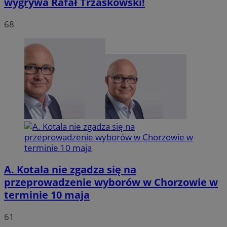
wygrywa Rafał Trzaskowski!
68
VISITOR_PRIVACY_METADATA
5 miesię
YouTube
tygodn
.youtube.com
A. Kotala nie zgadza się na
przeprowadzenie wyborów w Chorzowie w
terminie 10 maja
61