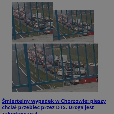
INGRESSCOOKIE
Sesja
NGINX Inc.
bh.contextweb.com
li_gc
5 miesię
LinkedIn
tygodn
Corporation
.linkedin.com
Śmiertelny wypadek w Chorzowie: pieszy
Provider
/
Nazwa
chciał przebiec przez DTŚ. Droga jest
Domena
Provider
/
Okres
zakorkowana!
Nazwa
Opis