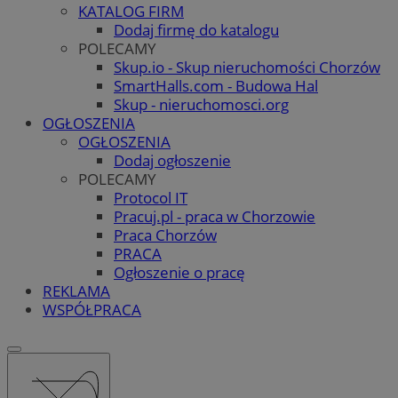
KATALOG FIRM
Dodaj firmę do katalogu
POLECAMY
Skup.io - Skup nieruchomości Chorzów
SmartHalls.com - Budowa Hal
Skup - nieruchomosci.org
OGŁOSZENIA
OGŁOSZENIA
Dodaj ogłoszenie
POLECAMY
Protocol IT
Pracuj.pl - praca w Chorzowie
Praca Chorzów
PRACA
Ogłoszenie o pracę
REKLAMA
WSPÓŁPRACA