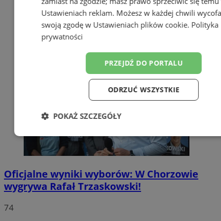
zamiast na zgodzie; masz prawo sprzeciwić się temu
Ustawieniach reklam
. Możesz w każdej chwili wycof
swoją zgodę w
Ustawieniach plików cookie
.
Polityka
prywatności
PRZEJDŹ DO PORTALU
ODRZUĆ WSZYSTKIE
POKAŻ SZCZEGÓŁY
Niezbędne
Wydajność
Targetow
Oficjalne wyniki wyborów: W Chorzowie
Funkcjonalność
Niesklasyfikowa
wygrywa Rafał Trzaskowski!
74