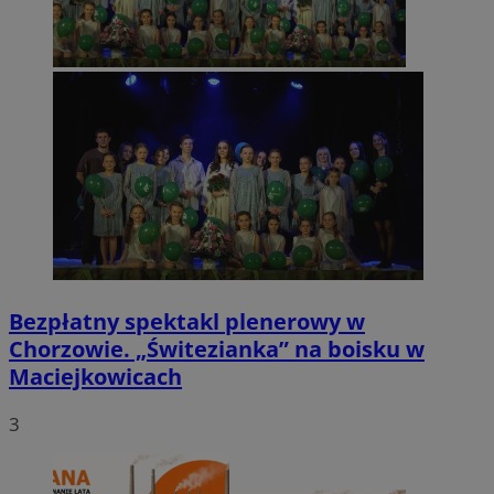
Bezpłatny spektakl plenerowy w
Chorzowie. „Świtezianka” na boisku w
Maciejkowicach
3