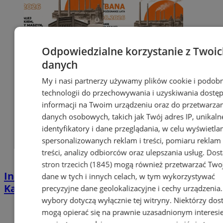
Odpowiedzialne korzystanie z Twoi
danych
My i nasi partnerzy używamy plików cookie i podob
technologii do przechowywania i uzyskiwania dostę
informacji na Twoim urządzeniu oraz do przetwarza
danych osobowych, takich jak Twój adres IP, unikaln
identyfikatory i dane przeglądania, w celu wyświetla
spersonalizowanych reklam i treści, pomiaru reklam 
treści, analizy odbiorców oraz ulepszania usług.
Dos
stron trzecich (1845)
mogą również przetwarzać Two
Industrialna podróż przez Chorzów i
dane w tych i innych celach, w tym wykorzystywać
Katowice. Nadchodzi HUTBANA 2026
precyzyjne dane geolokalizacyjne i cechy urządzenia
wybory dotyczą wyłącznie tej witryny. Niektórzy do
mogą opierać się na prawnie uzasadnionym interesi