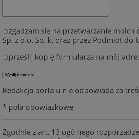
QeSessID
MvSessID
SessID
zgadzam się na przetwarzanie moich
CookieScriptConse
Sp. z o.o. Sp. k. oraz przez Podmiot d
prześlij kopię formularza na mój adre
__cf_bm
VISITOR_PRIVACY_
Redakcja portalu nie odpowiada za tre
* pola obowiązkowe
INGRESSCOOKIE
Zgodnie z art. 13 ogólnego rozporządze