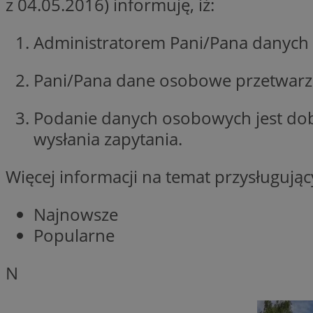
z 04.05.2016) informuję, iż:
li_gc
Administratorem Pani/Pana danych 
Pani/Pana dane osobowe przetwarzan
Nazwa
Nazwa
openstat_umr82x3
Nazwa
Podanie danych osobowych jest do
openstat_gid
VP
wysłania zapytania.
pb_rtb_ev_part
openstat_pbi939ar
openstat_khpu8s
Więcej informacji na temat przysługuj
openstat_iy2unm5p
_clck
__gads
incap_ses_1688_32
Najnowsze
openstat_wj089dcr
__Secure-
Popularne
_clsk
ROLLOUT_TOKEN
visid_incap_322052
N
_clsk
bcookie