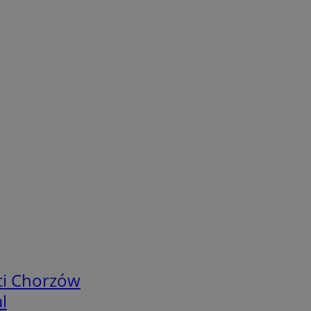
ci Chorzów
l