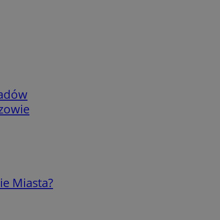
adów
rzowie
ie Miasta?