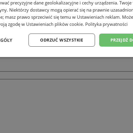
wać precyzyjne dane geolokalizacyjne i cechy urządzenia. Twoje
tryny. Niektórzy dostawcy mogą opierać się na prawnie uzasadnio
ie; masz prawo sprzeciwić się temu w
Ustawieniach reklam
. Może
woją zgodę w
Ustawieniach plików cookie
.
Polityka prywatności
EGÓŁY
ODRZUĆ WSZYSTKIE
PRZEJDŹ 
Wydajność
Targetowanie
Funkcjonalność
Ni
ezbędne
Wydajność
Targetowanie
Funkcjonalność
Niesklasyfikow
ie umożliwiają korzystanie z podstawowych funkcji strony internetowej, takich jak log
Bez niezbędnych plików cookie nie można prawidłowo korzystać ze strony internetowe
Okres
Provider
/
Domena
Opis
przechowywania