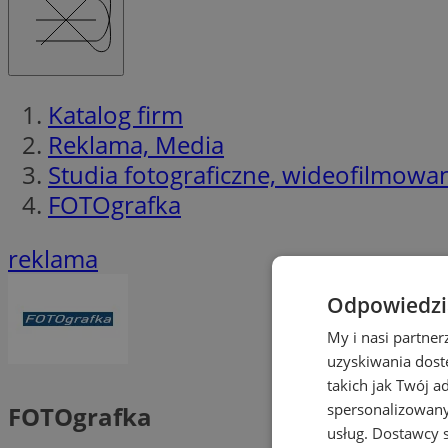
Katalog firm
Reklama, Media
Studia fotograficzne, wideofilmowa
FOTOgrafka
reklama
Odpowiedzia
My i nasi partne
uzyskiwania dost
takich jak Twój a
spersonalizowanyc
FOTOgrafka
usług.
Dostawcy s