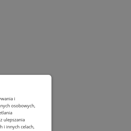
ywania i
danych osobowych,
etlania
az ulepszania
 i innych celach,