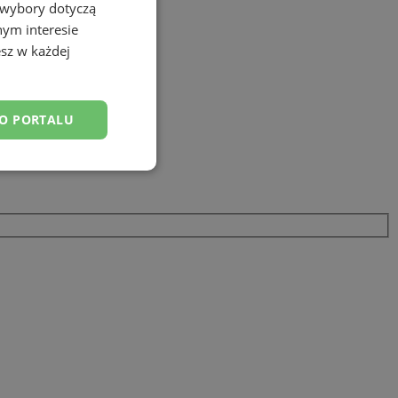
 wybory dotyczą
nym interesie
sz w każdej
DO PORTALU
esklasyfikowane
ane
owanie użytkownika i
j.