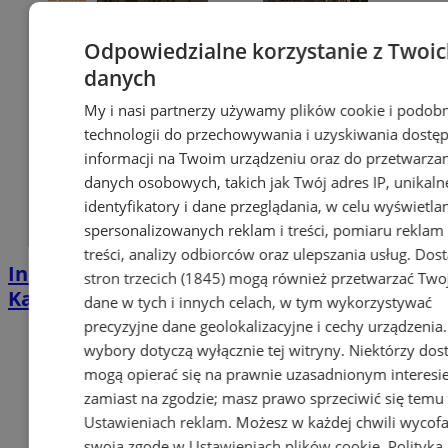
Odpowiedzialne korzystanie z Twoi
danych
My i nasi partnerzy używamy plików cookie i podob
technologii do przechowywania i uzyskiwania dostę
informacji na Twoim urządzeniu oraz do przetwarza
danych osobowych, takich jak Twój adres IP, unikaln
identyfikatory i dane przeglądania, w celu wyświetla
spersonalizowanych reklam i treści, pomiaru reklam 
treści, analizy odbiorców oraz ulepszania usług.
Dos
Industrialna podróż przez Chorzów i
stron trzecich (1845)
mogą również przetwarzać Two
Katowice. Nadchodzi HUTBANA 2026
dane w tych i innych celach, w tym wykorzystywać
precyzyjne dane geolokalizacyjne i cechy urządzenia
wybory dotyczą wyłącznie tej witryny. Niektórzy do
mogą opierać się na prawnie uzasadnionym interesi
zamiast na zgodzie; masz prawo sprzeciwić się temu
Ustawieniach reklam
. Możesz w każdej chwili wycof
swoją zgodę w
Ustawieniach plików cookie
.
Polityka