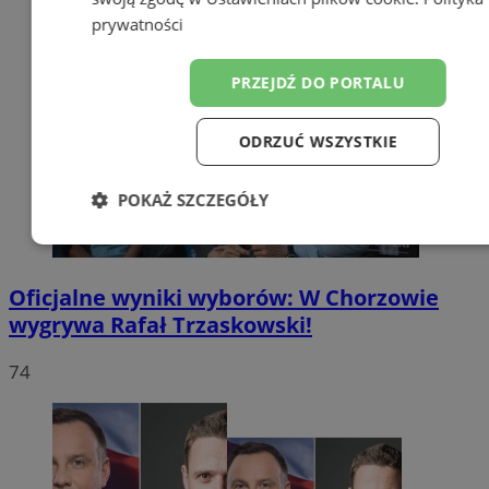
prywatności
PRZEJDŹ DO PORTALU
ODRZUĆ WSZYSTKIE
POKAŻ SZCZEGÓŁY
Niezbędne
Wydajność
Targetow
Oficjalne wyniki wyborów: W Chorzowie
wygrywa Rafał Trzaskowski!
Funkcjonalność
Niesklasyfikowa
74
Niezbędne
Wydajność
Targetowanie
Funkcjonaln