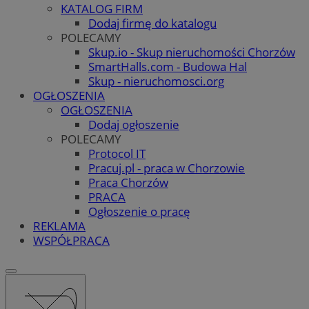
KATALOG FIRM
Dodaj firmę do katalogu
POLECAMY
Skup.io - Skup nieruchomości Chorzów
SmartHalls.com - Budowa Hal
Skup - nieruchomosci.org
OGŁOSZENIA
OGŁOSZENIA
Dodaj ogłoszenie
POLECAMY
Protocol IT
Pracuj.pl - praca w Chorzowie
Praca Chorzów
PRACA
Ogłoszenie o pracę
REKLAMA
WSPÓŁPRACA