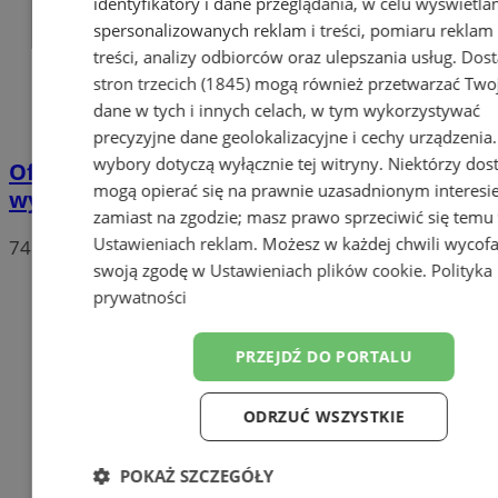
identyfikatory i dane przeglądania, w celu wyświetla
spersonalizowanych reklam i treści, pomiaru reklam 
treści, analizy odbiorców oraz ulepszania usług.
Dos
stron trzecich (1845)
mogą również przetwarzać Two
dane w tych i innych celach, w tym wykorzystywać
precyzyjne dane geolokalizacyjne i cechy urządzenia
wybory dotyczą wyłącznie tej witryny. Niektórzy do
Oficjalne wyniki wyborów: W Chorzowie
mogą opierać się na prawnie uzasadnionym interesi
wygrywa Rafał Trzaskowski!
zamiast na zgodzie; masz prawo sprzeciwić się temu
Ustawieniach reklam
. Możesz w każdej chwili wycof
74
swoją zgodę w
Ustawieniach plików cookie
.
Polityka
prywatności
PRZEJDŹ DO PORTALU
ODRZUĆ WSZYSTKIE
POKAŻ SZCZEGÓŁY