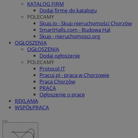
KATALOG FIRM
Dodaj firmę do katalogu
POLECAMY
Skup.io - Skup nieruchomości Chorzów
SmartHalls.com - Budowa Hal
Skup - nieruchomosci.org
OGŁOSZENIA
OGŁOSZENIA
Dodaj ogłoszenie
POLECAMY
Protocol IT
Pracuj.pl - praca w Chorzowie
Praca Chorzów
PRACA
Ogłoszenie o pracę
REKLAMA
WSPÓŁPRACA