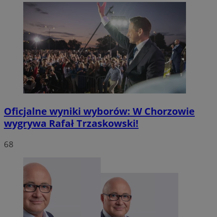
MvSessID
mojchorzow.pl
1 rok
SessID
mojchorzow.pl
1 rok
CookieScriptConsent
4 tygodnie
CookieScript
mojchorzow.pl
Oficjalne wyniki wyborów: W Chorzowie
wygrywa Rafał Trzaskowski!
68
Google Privacy Policy