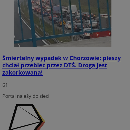
Śmiertelny wypadek w Chorzowie: pieszy
chciał przebiec przez DTŚ. Droga jest
zakorkowana!
INGRESSCOOKIE
Sesja
NGINX Inc.
bh.contextweb.com
61
Portal należy do sieci