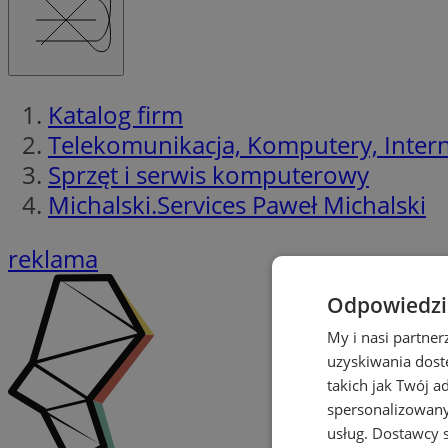
Katalog firm
Telekomunikacja, Komputery, Interne
Sprzęt i serwis komputerowy
Michalski.Services Paweł Michalski
reklama
Odpowiedzia
My i nasi partne
uzyskiwania dost
takich jak Twój a
spersonalizowanyc
usług.
Dostawcy s