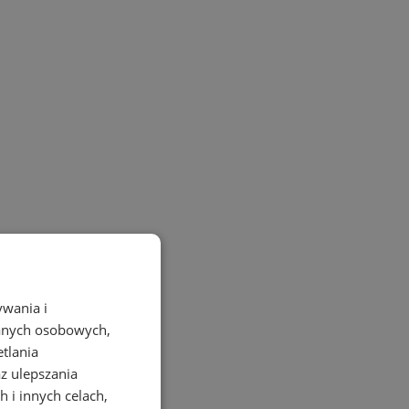
ywania i
danych osobowych,
etlania
az ulepszania
 i innych celach,