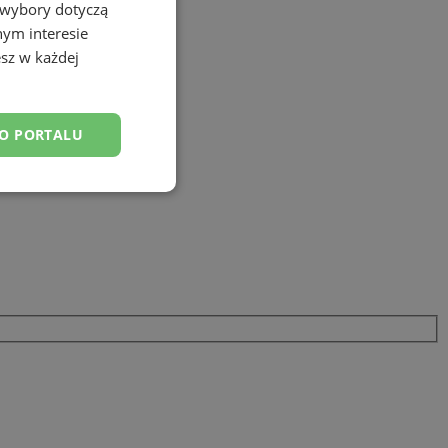
 wybory dotyczą
nym interesie
sz w każdej
DO PORTALU
esklasyfikowane
ane
owanie użytkownika i
j.