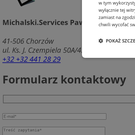
w tym wykorzysty
wyłącznie tej wi
zamiast na zgodz
Michalski.Services Paweł Michalski
chwili wycofać s
41-506
Chorzów
POKAŻ SZCZ
ul. Ks. J. Czempiela 50A/43
+32 +32 441 28 29
Niezbędne
Formularz kontaktowy
Ni
Niezbędne pliki cook
zarządzanie kontem. 
Nazwa