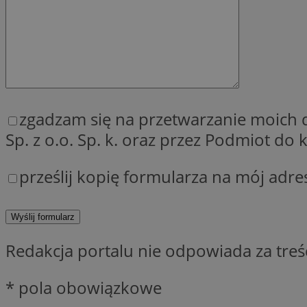
QeSessID
MvSessID
SessID
CookieScriptConse
zgadzam się na przetwarzanie moich
__cf_bm
Sp. z o.o. Sp. k. oraz przez Podmiot d
prześlij kopię formularza na mój adre
VISITOR_PRIVACY_
Redakcja portalu nie odpowiada za tre
INGRESSCOOKIE
* pola obowiązkowe