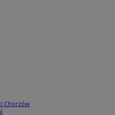
ci Chorzów
l