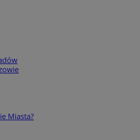
adów
rzowie
ie Miasta?