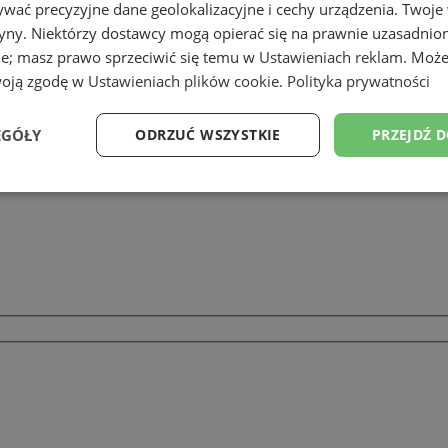
wać precyzyjne dane geolokalizacyjne i cechy urządzenia. Twoje
tryny. Niektórzy dostawcy mogą opierać się na prawnie uzasadnio
ie; masz prawo sprzeciwić się temu w
Ustawieniach reklam
. Może
woją zgodę w
Ustawieniach plików cookie
.
Polityka prywatności
EGÓŁY
ODRZUĆ WSZYSTKIE
PRZEJDŹ 
Wydajność
Targetowanie
Funkcjonalność
Ni
ezbędne
Wydajność
Targetowanie
Funkcjonalność
Niesklasyfikow
ie umożliwiają korzystanie z podstawowych funkcji strony internetowej, takich jak log
Bez niezbędnych plików cookie nie można prawidłowo korzystać ze strony internetowe
Okres
Provider
/
Domena
Opis
przechowywania