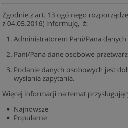
li_gc
Zgodnie z art. 13 ogólnego rozporządze
z 04.05.2016) informuję, iż:
Nazwa
Administratorem Pani/Pana danych 
Nazwa
openstat_umr82x3
Nazwa
openstat_gid
VP
Pani/Pana dane osobowe przetwarzan
pb_rtb_ev_part
openstat_pbi939ar
openstat_khpu8s
Podanie danych osobowych jest do
openstat_iy2unm5p
_clck
wysłania zapytania.
__gads
incap_ses_1688_32
openstat_wj089dcr
Więcej informacji na temat przysługuj
__Secure-
_clsk
ROLLOUT_TOKEN
visid_incap_322052
Najnowsze
_clsk
Popularne
bcookie