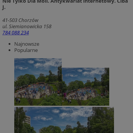
Nie Tylko Dla Moli. Antykwariat internetowy. Ciba
J.
41-503
Chorzów
ul. Siemianowicka 158
784 088 234
Najnowsze
Popularne