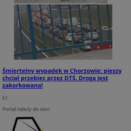
Śmiertelny wypadek w Chorzowie: pieszy
chciał przebiec przez DTŚ. Droga jest
zakorkowana!
INGRESSCOOKIE
Sesja
NGINX Inc.
bh.contextweb.com
61
Portal należy do sieci