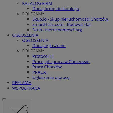
KATALOG FIRM
Dodaj firmę do katalogu
POLECAMY
Skup.io - Skup nieruchomości Chorzów
SmartHalls.com - Budowa Hal
Skup - nieruchomosci.org
OGŁOSZENIA
OGŁOSZENIA
Dodaj ogłoszenie
POLECAMY
Protocol IT
Pracuj.pl - praca w Chorzowie
Praca Chorzów
PRACA
Ogłoszenie o pracę
REKLAMA
WSPÓŁPRACA