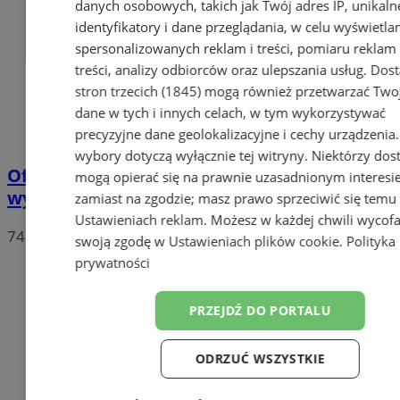
danych osobowych, takich jak Twój adres IP, unikaln
identyfikatory i dane przeglądania, w celu wyświetla
spersonalizowanych reklam i treści, pomiaru reklam 
treści, analizy odbiorców oraz ulepszania usług.
Dos
stron trzecich (1845)
mogą również przetwarzać Two
dane w tych i innych celach, w tym wykorzystywać
precyzyjne dane geolokalizacyjne i cechy urządzenia
wybory dotyczą wyłącznie tej witryny. Niektórzy do
Oficjalne wyniki wyborów: W Chorzowie
mogą opierać się na prawnie uzasadnionym interesi
wygrywa Rafał Trzaskowski!
zamiast na zgodzie; masz prawo sprzeciwić się temu
Ustawieniach reklam
. Możesz w każdej chwili wycof
74
swoją zgodę w
Ustawieniach plików cookie
.
Polityka
prywatności
PRZEJDŹ DO PORTALU
ODRZUĆ WSZYSTKIE