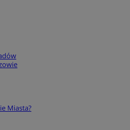
adów
rzowie
ie Miasta?