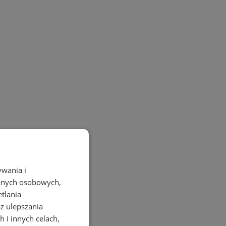
ywania i
danych osobowych,
etlania
az ulepszania
 i innych celach,