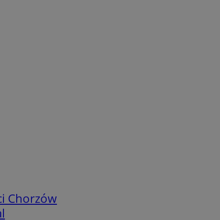
ci Chorzów
l