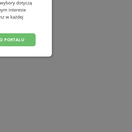
 wybory dotyczą
nym interesie
sz w każdej
DO PORTALU
esklasyfikowane
ane
owanie użytkownika i
j.