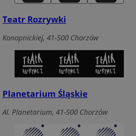
QeSessID
MvSessID
Teatr Rozrywki
SessID
CookieScriptConse
Konopnickiej, 41-500 Chorzów
__cf_bm
VISITOR_PRIVACY_
Planetarium Śląskie
Al. Planetarium, 41-500 Chorzów
INGRESSCOOKIE