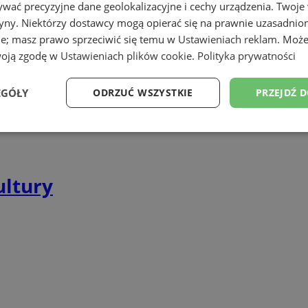
wać precyzyjne dane geolokalizacyjne i cechy urządzenia. Twoje
tryny. Niektórzy dostawcy mogą opierać się na prawnie uzasadnio
ie; masz prawo sprzeciwić się temu w
Ustawieniach reklam
. Może
woją zgodę w
Ustawieniach plików cookie
.
Polityka prywatności
EGÓŁY
ODRZUĆ WSZYSTKIE
PRZEJDŹ 
Wydajność
Targetowanie
Funkcjonalność
Ni
ultury
ezbędne
Wydajność
Targetowanie
Funkcjonalność
Niesklasyfikow
ie umożliwiają korzystanie z podstawowych funkcji strony internetowej, takich jak log
Bez niezbędnych plików cookie nie można prawidłowo korzystać ze strony internetowe
Okres
Provider
/
Domena
Opis
przechowywania