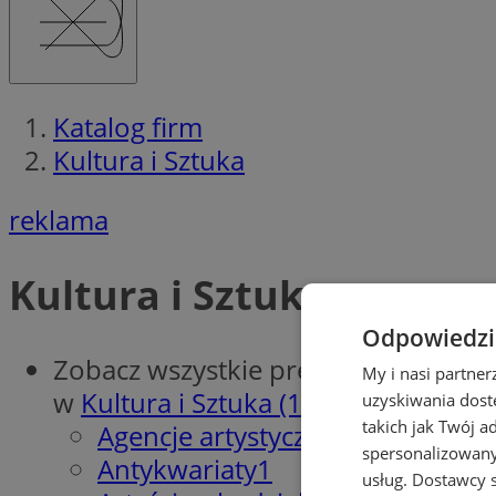
Katalog firm
Kultura i Sztuka
reklama
Kultura i Sztuka
Odpowiedzia
Zobacz wszystkie prezentacje firm
My i nasi partne
w
Kultura i Sztuka (19)
uzyskiwania dost
takich jak Twój a
Agencje artystyczne, Galerie sztu
spersonalizowanyc
Antykwariaty
1
usług.
Dostawcy s