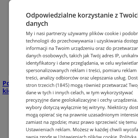
Odpowiedzialne korzystanie z Twoi
danych
My i nasi partnerzy używamy plików cookie i podob
technologii do przechowywania i uzyskiwania dostę
informacji na Twoim urządzeniu oraz do przetwarza
danych osobowych, takich jak Twój adres IP, unikaln
identyfikatory i dane przeglądania, w celu wyświetla
spersonalizowanych reklam i treści, pomiaru reklam 
treści, analizy odbiorców oraz ulepszania usług.
Dos
Policjant po służbie zatrzymał pijanego
stron trzecich (1845)
mogą również przetwarzać Two
kierowcę. Miał prawie 2 promile
dane w tych i innych celach, w tym wykorzystywać
precyzyjne dane geolokalizacyjne i cechy urządzenia
wybory dotyczą wyłącznie tej witryny. Niektórzy do
mogą opierać się na prawnie uzasadnionym interesi
zamiast na zgodzie; masz prawo sprzeciwić się temu
Ustawieniach reklam
. Możesz w każdej chwili wycof
swoją zgodę w
Ustawieniach plików cookie
.
Polityka