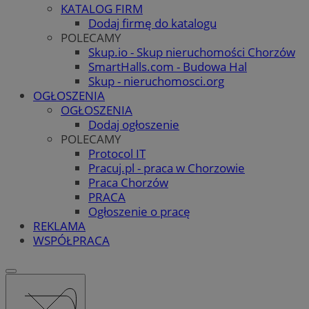
KATALOG FIRM
Dodaj firmę do katalogu
POLECAMY
Skup.io - Skup nieruchomości Chorzów
SmartHalls.com - Budowa Hal
Skup - nieruchomosci.org
OGŁOSZENIA
OGŁOSZENIA
Dodaj ogłoszenie
POLECAMY
Protocol IT
Pracuj.pl - praca w Chorzowie
Praca Chorzów
PRACA
Ogłoszenie o pracę
REKLAMA
WSPÓŁPRACA