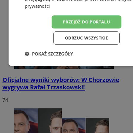
prywatności
PRZEJDŹ DO PORTALU
ODRZUĆ WSZYSTKIE
POKAŻ SZCZEGÓŁY
Niezbędne
Wydajność
Targetow
Oficjalne wyniki wyborów: W Chorzowie
wygrywa Rafał Trzaskowski!
Funkcjonalność
Niesklasyfikowa
74
Niezbędne
Wydajność
Targetowanie
Funkcjonaln