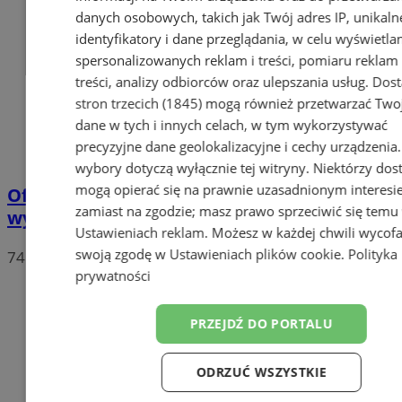
danych osobowych, takich jak Twój adres IP, unikaln
identyfikatory i dane przeglądania, w celu wyświetla
spersonalizowanych reklam i treści, pomiaru reklam 
treści, analizy odbiorców oraz ulepszania usług.
Dos
stron trzecich (1845)
mogą również przetwarzać Two
dane w tych i innych celach, w tym wykorzystywać
precyzyjne dane geolokalizacyjne i cechy urządzenia
wybory dotyczą wyłącznie tej witryny. Niektórzy do
mogą opierać się na prawnie uzasadnionym interesi
Oficjalne wyniki wyborów: W Chorzowie
zamiast na zgodzie; masz prawo sprzeciwić się temu
wygrywa Rafał Trzaskowski!
Ustawieniach reklam
. Możesz w każdej chwili wycof
swoją zgodę w
Ustawieniach plików cookie
.
Polityka
74
prywatności
PRZEJDŹ DO PORTALU
ODRZUĆ WSZYSTKIE