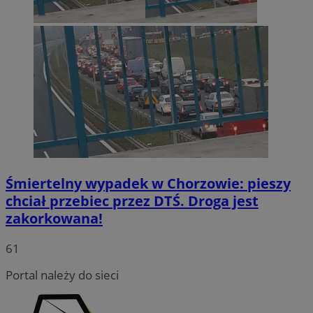
Śmiertelny wypadek w Chorzowie: pieszy
chciał przebiec przez DTŚ. Droga jest
zakorkowana!
INGRESSCOOKIE
Sesja
NGINX Inc.
bh.contextweb.com
61
Portal należy do sieci