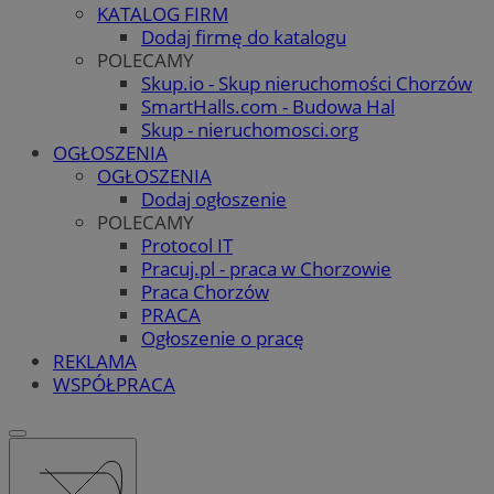
KATALOG FIRM
Dodaj firmę do katalogu
POLECAMY
Skup.io - Skup nieruchomości Chorzów
SmartHalls.com - Budowa Hal
Skup - nieruchomosci.org
OGŁOSZENIA
OGŁOSZENIA
Dodaj ogłoszenie
POLECAMY
Protocol IT
Pracuj.pl - praca w Chorzowie
Praca Chorzów
PRACA
Ogłoszenie o pracę
REKLAMA
WSPÓŁPRACA