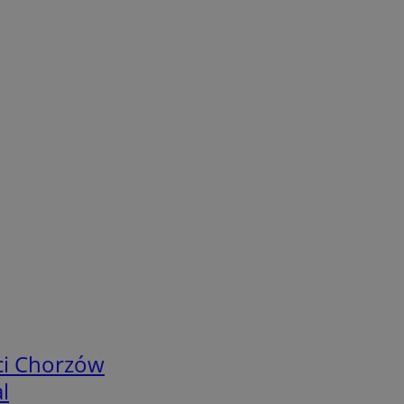
ci Chorzów
l