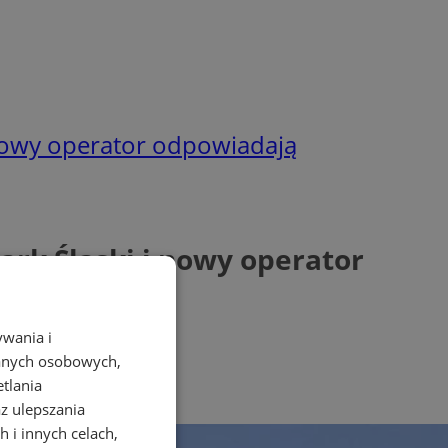
 nowy operator odpowiadają
ark Śląski i nowy operator
ywania i
danych osobowych,
etlania
az ulepszania
 i innych celach,