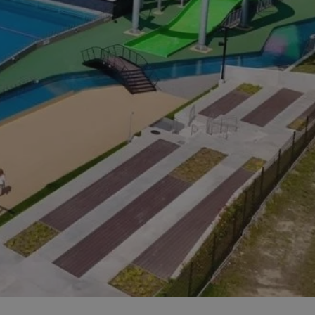
entyfikator sesji.
entyfikator sesji.
entyfikator sesji.
rzez usługę Cookie-
preferencji
 na pliki cookie.
ookie Cookie-
niania ludzi i
trony internetowej,
e ważnych raportów
ryny internetowej.
nformacje o zgodzie
ncjach dotyczących
ia z witryny.
olityki prywatności
ich przestrzeganie
temu użytkownik nie
woich preferencji,
 z regulacjami
erów obsługuje
ekście
lu optymalizacji