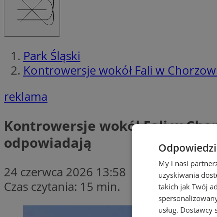
Park Śląski
Kontrowersje wokół Fali w Chorzowi
reklama
Kontrowersje wokół Fali w Chor
odpowiadają
Odpowiedzia
My i nasi partne
24 czerwca 2026 13:58
uzyskiwania dost
Czas czytania: 15 min.
takich jak Twój a
spersonalizowanyc
usług.
Dostawcy s