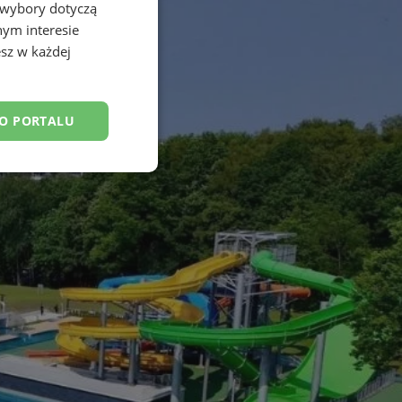
 wybory dotyczą
nym interesie
sz w każdej
DO PORTALU
esklasyfikowane
ane
owanie użytkownika i
j.