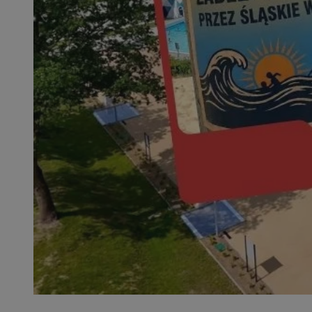
QeSessID
MvSessID
SessID
CookieScriptConse
__cf_bm
VISITOR_PRIVACY_
INGRESSCOOKIE