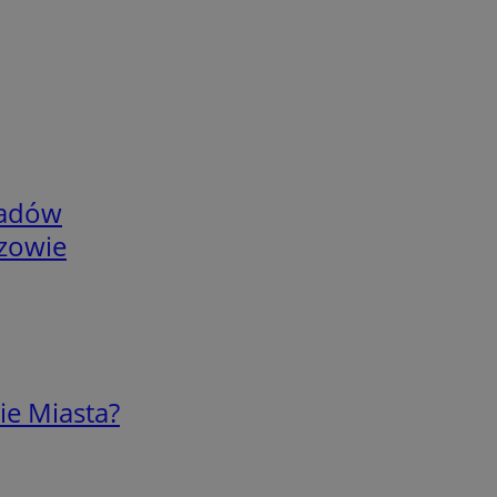
adów
rzowie
ie Miasta?