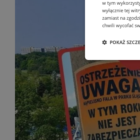
w tym wykorzysty
wyłącznie tej wi
zamiast na zgodz
chwili wycofać s
POKAŻ SZCZ
Niezbędne
Ni
Niezbędne pliki cook
zarządzanie kontem. 
Nazwa