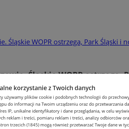
e. Śląskie WOPR ostrzega, Park Śląski i
zowie. Śląskie WOPR ostrzega, P
lne korzystanie z Twoich danych
rzy używamy plików cookie i podobnych technologii do przechow
ępu do informacji na Twoim urządzeniu oraz do przetwarzania 
dres IP, unikalne identyfikatory i dane przeglądania, w celu wyświ
h reklam i treści, pomiaru reklam i treści, analizy odbiorców or
tron trzecich (1845)
mogą również przetwarzać Twoje dane w tych