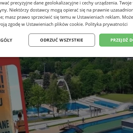
wać precyzyjne dane geolokalizacyjne i cechy urządzenia. Twoje
tryny. Niektórzy dostawcy mogą opierać się na prawnie uzasadnio
ie; masz prawo sprzeciwić się temu w
Ustawieniach reklam
. Może
woją zgodę w
Ustawieniach plików cookie
.
Polityka prywatności
EGÓŁY
ODRZUĆ WSZYSTKIE
PRZEJDŹ 
Wydajność
Targetowanie
Funkcjonalność
Ni
ezbędne
Wydajność
Targetowanie
Funkcjonalność
Niesklasyfikow
ie umożliwiają korzystanie z podstawowych funkcji strony internetowej, takich jak log
Bez niezbędnych plików cookie nie można prawidłowo korzystać ze strony internetowe
Okres
Provider
/
Domena
Opis
przechowywania