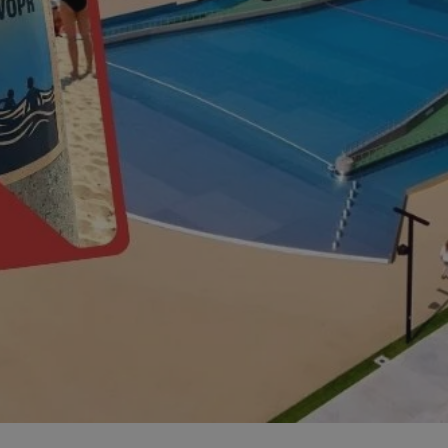
mojchorzow.pl
1 rok
Ten plik cookie przechowuje id
mojchorzow.pl
1 rok
Ten plik cookie przechowuje id
mojchorzow.pl
1 rok
Ten plik cookie przechowuje id
nt
4 tygodnie 2 dni
Ten plik cookie jest używany p
CookieScript
Script.com do zapamiętywania 
mojchorzow.pl
dotyczących zgody użytkownika
Jest to konieczne, aby baner c
Script.com działał poprawnie.
29 minut 53
Ten plik cookie służy do rozróż
Cloudflare Inc.
sekundy
botów. Jest to korzystne dla s
.temu.com
ponieważ umożliwia tworzeni
na temat korzystania z jej wit
METADATA
5 miesięcy 4
Ten plik cookie przechowuje i
YouTube
tygodnie
użytkownika oraz jego prefere
.youtube.com
prywatności podczas korzystan
Rejestruje wybory dotyczące p
Google Privacy Policy
i ustawień zgody, zapewniając 
w kolejnych wizytach. Dzięki 
musi ponownie konfigurować s
co zwiększa wygodę i zgodność
ochrony danych.
Sesja
Rejestruje, który klaster serw
NGINX Inc.
gościa. Jest to używane w kont
bh.contextweb.com
równoważenia obciążenia w ce
doświadczenia użytkownika.