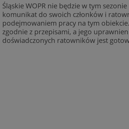
Śląskie WOPR nie będzie w tym sezonie 
li_gc
komunikat do swoich członków i ratown
podejmowaniem pracy na tym obiekcie. P
zgodnie z przepisami, a jego uprawnie
Nazwa
doświadczonych ratowników jest gotow
Nazwa
openstat_umr82x3
Nazwa
openstat_gid
VP
pb_rtb_ev_part
openstat_pbi939ar
openstat_khpu8s
openstat_iy2unm5p
_clck
__gads
incap_ses_1688_32
openstat_wj089dcr
__Secure-
_clsk
ROLLOUT_TOKEN
visid_incap_322052
_clsk
bcookie