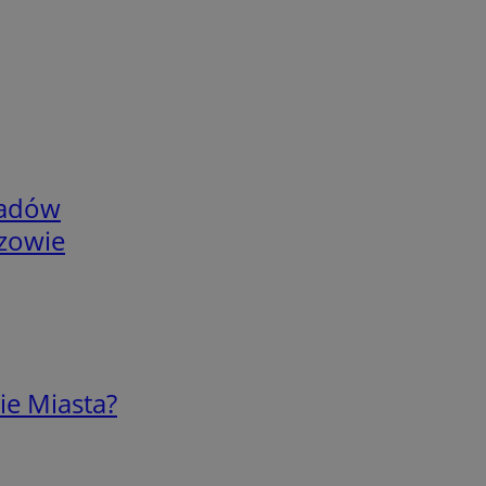
adów
rzowie
ie Miasta?