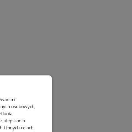
ywania i
danych osobowych,
etlania
az ulepszania
 i innych celach,