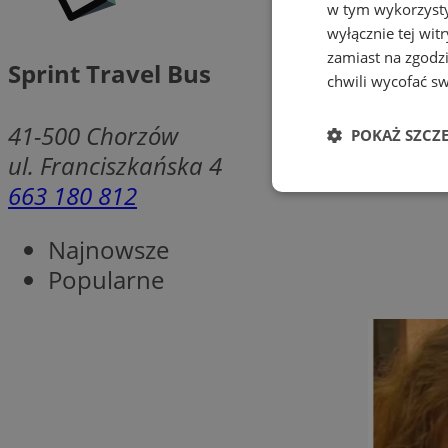
w tym wykorzysty
wyłącznie tej wi
zamiast na zgodz
Sprint Travel Bus
chwili wycofać s
41-500
Chorzów
POKAŻ SZCZ
ul. Franciszkańska 4
663 180 812
Niezbędne
Najnowsze
Popularne
Ni
Niezbędne pliki cook
zarządzanie kontem. 
Nazwa