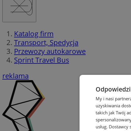
Katalog firm
Transport, Spedycja
Przewozy autokarowe
Sprint Travel Bus
reklama
Odpowiedzia
My i nasi partne
uzyskiwania dost
takich jak Twój a
spersonalizowanyc
usług.
Dostawcy s