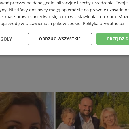
wać precyzyjne dane geolokalizacyjne i cechy urządzenia. Twoje
tryny. Niektórzy dostawcy mogą opierać się na prawnie uzasadnio
ie; masz prawo sprzeciwić się temu w
Ustawieniach reklam
. Może
woją zgodę w
Ustawieniach plików cookie
.
Polityka prywatności
EGÓŁY
ODRZUĆ WSZYSTKIE
PRZEJDŹ 
Wydajność
Targetowanie
Funkcjonalność
Ni
ezbędne
Wydajność
Targetowanie
Funkcjonalność
Niesklasyfikow
ie umożliwiają korzystanie z podstawowych funkcji strony internetowej, takich jak log
Bez niezbędnych plików cookie nie można prawidłowo korzystać ze strony internetowe
Okres
Provider
/
Domena
Opis
przechowywania