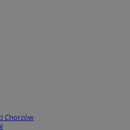
ci Chorzów
l