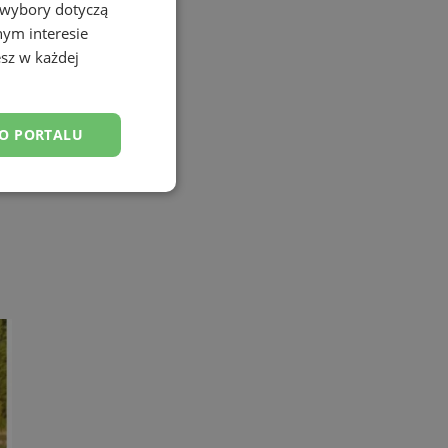
 wybory dotyczą
nym interesie
sz w każdej
DO PORTALU
esklasyfikowane
ane
owanie użytkownika i
j.