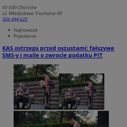
41-500
Chorzów
ul. Władysława Truchana 49
504 494 622
Najnowsze
Popularne
KAS ostrzega przed oszustami: fałszywe
SMS-y i maile o zwrocie podatku PIT