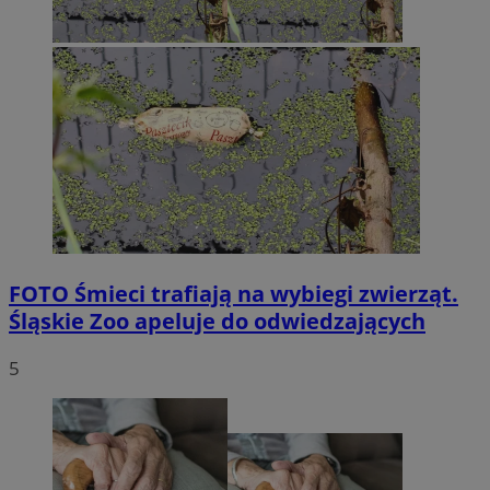
FOTO
Śmieci trafiają na wybiegi zwierząt.
Śląskie Zoo apeluje do odwiedzających
5