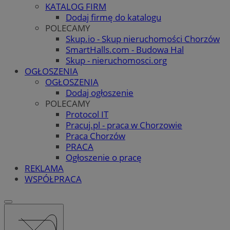
KATALOG FIRM
Dodaj firmę do katalogu
POLECAMY
Skup.io - Skup nieruchomości Chorzów
SmartHalls.com - Budowa Hal
Skup - nieruchomosci.org
OGŁOSZENIA
OGŁOSZENIA
Dodaj ogłoszenie
POLECAMY
Protocol IT
Pracuj.pl - praca w Chorzowie
Praca Chorzów
PRACA
Ogłoszenie o pracę
REKLAMA
WSPÓŁPRACA