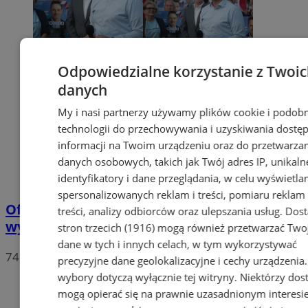
Odpowiedzialne korzystanie z Twoi
danych
My i nasi partnerzy używamy plików cookie i podob
technologii do przechowywania i uzyskiwania dostę
informacji na Twoim urządzeniu oraz do przetwarza
danych osobowych, takich jak Twój adres IP, unikaln
identyfikatory i dane przeglądania, w celu wyświetla
spersonalizowanych reklam i treści, pomiaru reklam 
Oficjalne wyniki wyborów: W Chorzowie
treści, analizy odbiorców oraz ulepszania usług.
Dos
wygrywa Rafał Trzaskowski!
stron trzecich (1916)
mogą również przetwarzać Two
dane w tych i innych celach, w tym wykorzystywać
74
precyzyjne dane geolokalizacyjne i cechy urządzenia
wybory dotyczą wyłącznie tej witryny. Niektórzy do
mogą opierać się na prawnie uzasadnionym interesi