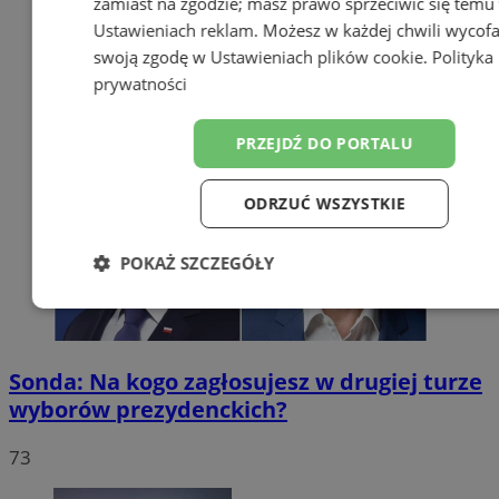
zamiast na zgodzie; masz prawo sprzeciwić się temu
Ustawieniach reklam
. Możesz w każdej chwili wycof
swoją zgodę w
Ustawieniach plików cookie
.
Polityka
prywatności
PRZEJDŹ DO PORTALU
ODRZUĆ WSZYSTKIE
POKAŻ SZCZEGÓŁY
Niezbędne
Wydajność
Targetow
Sonda: Na kogo zagłosujesz w drugiej turze
Funkcjonalność
Niesklasyfikowa
wyborów prezydenckich?
73