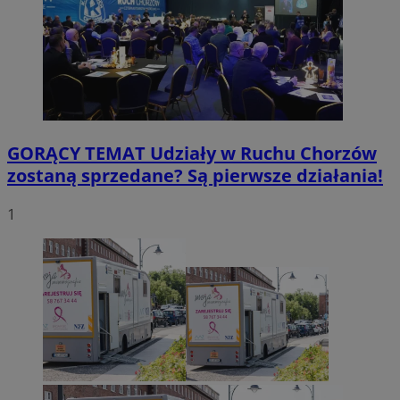
GORĄCY TEMAT
Udziały w Ruchu Chorzów
zostaną sprzedane? Są pierwsze działania!
1