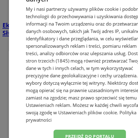
My i nasi partnerzy używamy plików cookie i podob
technologii do przechowywania i uzyskiwania dostę
informacji na Twoim urządzeniu oraz do przetwarza
Ekstremalne temperatury w regionie.
danych osobowych, takich jak Twój adres IP, unikaln
Służby apelują o ostrożność
identyfikatory i dane przeglądania, w celu wyświetla
spersonalizowanych reklam i treści, pomiaru reklam 
treści, analizy odbiorców oraz ulepszania usług.
Dos
stron trzecich (1845)
mogą również przetwarzać Two
dane w tych i innych celach, w tym wykorzystywać
precyzyjne dane geolokalizacyjne i cechy urządzenia
wybory dotyczą wyłącznie tej witryny. Niektórzy do
mogą opierać się na prawnie uzasadnionym interesi
zamiast na zgodzie; masz prawo sprzeciwić się temu
Ustawieniach reklam
. Możesz w każdej chwili wycof
swoją zgodę w
Ustawieniach plików cookie
.
Polityka
prywatności
PRZEJDŹ DO PORTALU