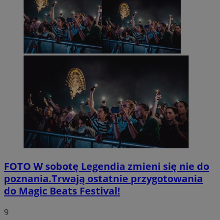
FOTO
W sobotę Legendia zmieni się nie do
poznania.Trwają ostatnie przygotowania
do Magic Beats Festival!
9