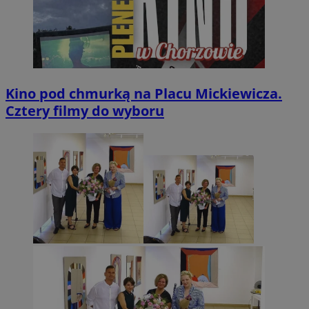
potrz
analit
witryn
Kino pod chmurką na Placu Mickiewicza.
Cztery filmy do wyboru