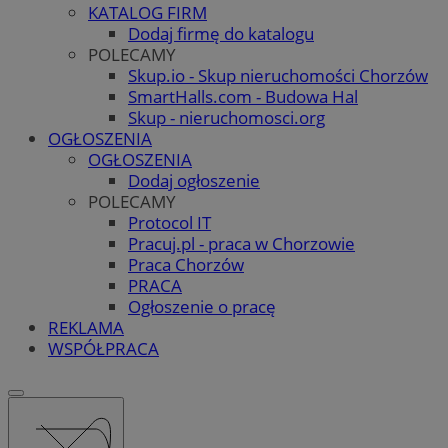
KATALOG FIRM
Dodaj firmę do katalogu
POLECAMY
Skup.io - Skup nieruchomości Chorzów
SmartHalls.com - Budowa Hal
Skup - nieruchomosci.org
OGŁOSZENIA
OGŁOSZENIA
Dodaj ogłoszenie
POLECAMY
Protocol IT
Pracuj.pl - praca w Chorzowie
Praca Chorzów
PRACA
Ogłoszenie o pracę
REKLAMA
WSPÓŁPRACA