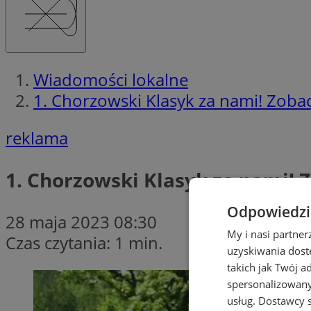
Wiadomości lokalne
1. Chorzowski Klasyk za nami! Zobacz
reklama
1. Chorzowski Klasyk za nami! Z
Odpowiedzia
28 maja 2023 08:30
My i nasi partne
Czas czytania: 1 min.
uzyskiwania dost
takich jak Twój a
spersonalizowanyc
usług.
Dostawcy s