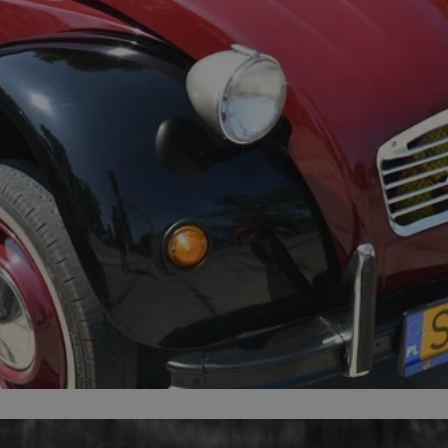
mojchorzow.pl
1 rok
Ten plik cookie przechowuje id
mojchorzow.pl
1 rok
Ten plik cookie przechowuje id
mojchorzow.pl
1 rok
Ten plik cookie przechowuje id
nt
4 tygodnie 2 dni
Ten plik cookie jest używany p
CookieScript
Script.com do zapamiętywania 
mojchorzow.pl
dotyczących zgody użytkownika
Jest to konieczne, aby baner c
Script.com działał poprawnie.
29 minut 53
Ten plik cookie służy do rozróż
Cloudflare Inc.
sekundy
botów. Jest to korzystne dla s
.temu.com
ponieważ umożliwia tworzeni
na temat korzystania z jej wit
METADATA
5 miesięcy 4
Ten plik cookie przechowuje i
YouTube
tygodnie
użytkownika oraz jego prefere
.youtube.com
prywatności podczas korzystan
Rejestruje wybory dotyczące p
Google Privacy Policy
i ustawień zgody, zapewniając 
w kolejnych wizytach. Dzięki 
musi ponownie konfigurować s
co zwiększa wygodę i zgodność
ochrony danych.
Sesja
Rejestruje, który klaster serw
NGINX Inc.
gościa. Jest to używane w kont
bh.contextweb.com
równoważenia obciążenia w ce
doświadczenia użytkownika.