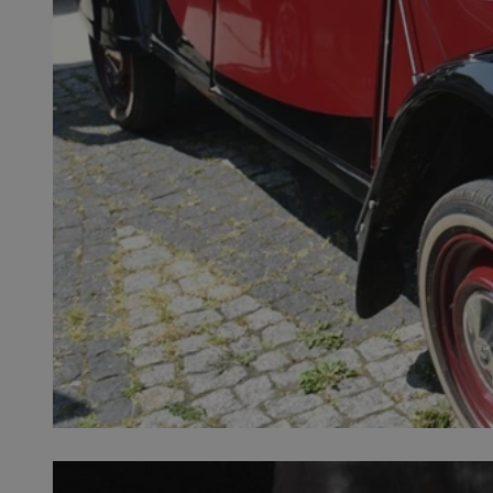
QeSessID
MvSessID
SessID
CookieScriptConse
__cf_bm
VISITOR_PRIVACY_
INGRESSCOOKIE