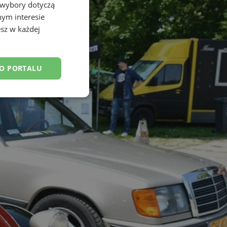
 wybory dotyczą
nym interesie
sz w każdej
DO PORTALU
esklasyfikowane
ane
owanie użytkownika i
j.