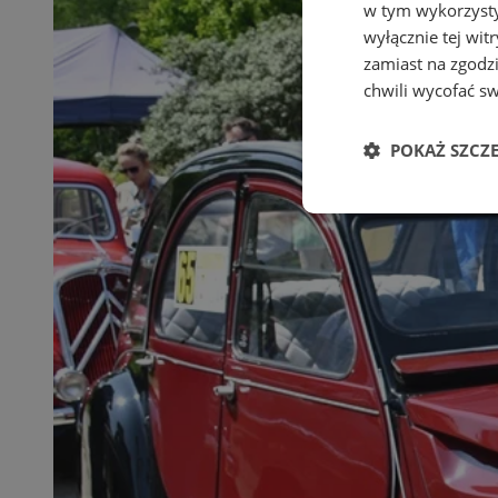
w tym wykorzysty
wyłącznie tej wi
zamiast na zgodz
chwili wycofać s
POKAŻ SZCZ
Niezbędne
Ni
Niezbędne pliki cook
zarządzanie kontem. 
Nazwa