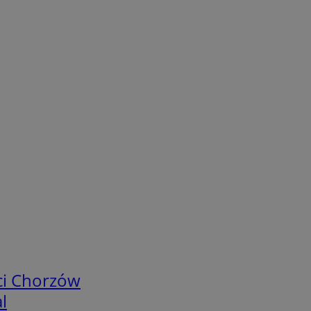
ci Chorzów
l