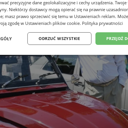
wać precyzyjne dane geolokalizacyjne i cechy urządzenia. Twoje
tryny. Niektórzy dostawcy mogą opierać się na prawnie uzasadnio
ie; masz prawo sprzeciwić się temu w
Ustawieniach reklam
. Może
woją zgodę w
Ustawieniach plików cookie
.
Polityka prywatności
EGÓŁY
ODRZUĆ WSZYSTKIE
PRZEJDŹ 
Wydajność
Targetowanie
Funkcjonalność
Ni
ezbędne
Wydajność
Targetowanie
Funkcjonalność
Niesklasyfikow
ie umożliwiają korzystanie z podstawowych funkcji strony internetowej, takich jak log
Bez niezbędnych plików cookie nie można prawidłowo korzystać ze strony internetowe
Okres
Provider
/
Domena
Opis
przechowywania