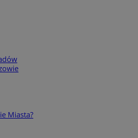
adów
rzowie
ie Miasta?