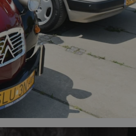
entyfikator sesji.
entyfikator sesji.
entyfikator sesji.
rzez usługę Cookie-
preferencji
 na pliki cookie.
ookie Cookie-
niania ludzi i
trony internetowej,
e ważnych raportów
ryny internetowej.
nformacje o zgodzie
ncjach dotyczących
ia z witryny.
olityki prywatności
ich przestrzeganie
temu użytkownik nie
woich preferencji,
 z regulacjami
erów obsługuje
ekście
lu optymalizacji