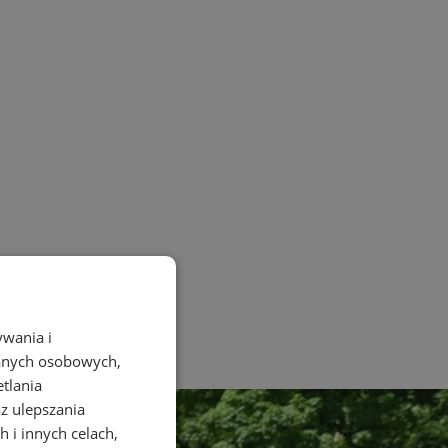
ywania i
danych osobowych,
etlania
az ulepszania
 i innych celach,