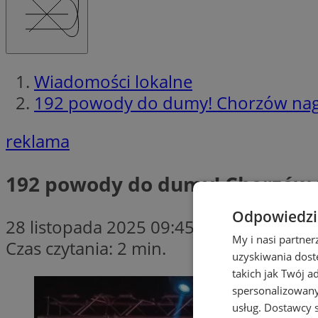
Wiadomości lokalne
192 powody do dumy! Chorzów nagr
reklama
192 powody do dumy! Chorzów 
Odpowiedzia
28 listopada 2025 09:45
My i nasi partne
Czas czytania: 2 min.
uzyskiwania dost
takich jak Twój a
spersonalizowanyc
usług.
Dostawcy s