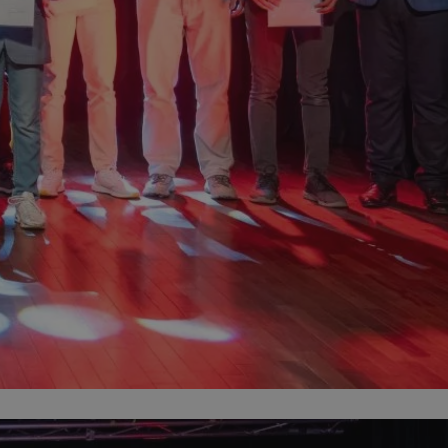
entyfikator sesji.
entyfikator sesji.
entyfikator sesji.
rzez usługę Cookie-
preferencji
 na pliki cookie.
ookie Cookie-
niania ludzi i
trony internetowej,
e ważnych raportów
ryny internetowej.
nformacje o zgodzie
ncjach dotyczących
ia z witryny.
olityki prywatności
ich przestrzeganie
temu użytkownik nie
woich preferencji,
 z regulacjami
erów obsługuje
ekście
lu optymalizacji