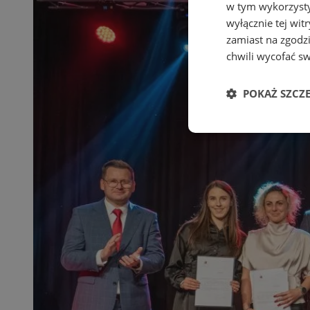
w tym wykorzysty
wyłącznie tej wi
zamiast na zgodz
chwili wycofać s
POKAŻ SZCZ
Niezbędne
Ni
Niezbędne pliki cook
zarządzanie kontem. 
Nazwa