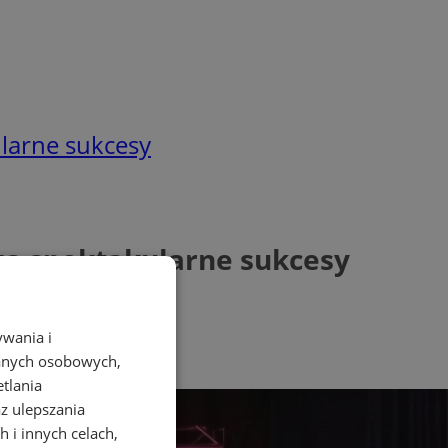
larne sukcesy
a spektakularne sukcesy
ywania i
danych osobowych,
etlania
az ulepszania
 i innych celach,