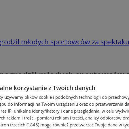
odził młodych sportowców za spektaku
nagrodził młodych sportowców z
lne korzystanie z Twoich danych
rzy używamy plików cookie i podobnych technologii do przechow
ępu do informacji na Twoim urządzeniu oraz do przetwarzania 
dres IP, unikalne identyfikatory i dane przeglądania, w celu wyświ
h reklam i treści, pomiaru reklam i treści, analizy odbiorców or
tron trzecich (1845)
mogą również przetwarzać Twoje dane w tych