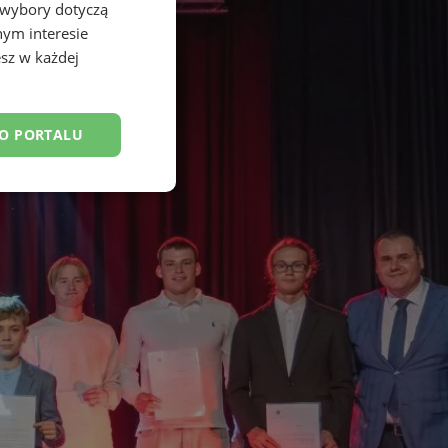
 wybory dotyczą
nym interesie
sz w każdej
DO PORTALU
esklasyfikowane
ane
owanie użytkownika i
j.