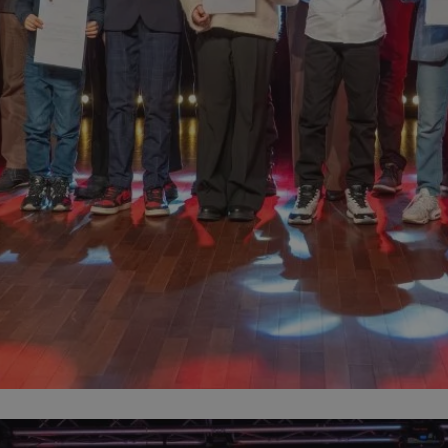
mojchorzow.pl
1 rok
Ten plik cookie przechowuje id
mojchorzow.pl
1 rok
Ten plik cookie przechowuje id
mojchorzow.pl
1 rok
Ten plik cookie przechowuje id
nt
4 tygodnie 2 dni
Ten plik cookie jest używany p
CookieScript
Script.com do zapamiętywania 
mojchorzow.pl
dotyczących zgody użytkownika
Jest to konieczne, aby baner c
Script.com działał poprawnie.
29 minut 53
Ten plik cookie służy do rozróż
Cloudflare Inc.
sekundy
botów. Jest to korzystne dla s
.temu.com
ponieważ umożliwia tworzeni
na temat korzystania z jej wit
METADATA
5 miesięcy 4
Ten plik cookie przechowuje i
YouTube
tygodnie
użytkownika oraz jego prefere
.youtube.com
prywatności podczas korzystan
Rejestruje wybory dotyczące p
Google Privacy Policy
i ustawień zgody, zapewniając 
w kolejnych wizytach. Dzięki 
musi ponownie konfigurować s
co zwiększa wygodę i zgodność
ochrony danych.
Sesja
Rejestruje, który klaster serw
NGINX Inc.
gościa. Jest to używane w kont
bh.contextweb.com
równoważenia obciążenia w ce
doświadczenia użytkownika.