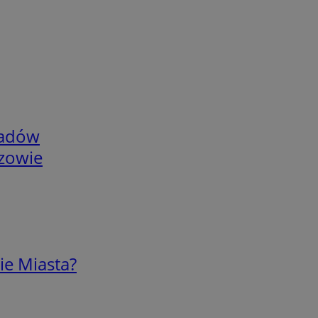
adów
rzowie
ie Miasta?