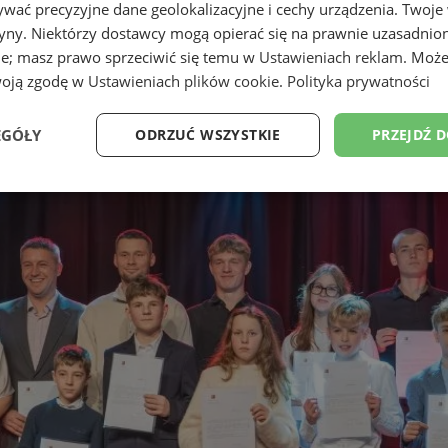
wać precyzyjne dane geolokalizacyjne i cechy urządzenia. Twoje
tryny. Niektórzy dostawcy mogą opierać się na prawnie uzasadnio
ie; masz prawo sprzeciwić się temu w
Ustawieniach reklam
. Może
woją zgodę w
Ustawieniach plików cookie
.
Polityka prywatności
EGÓŁY
ODRZUĆ WSZYSTKIE
PRZEJDŹ 
Wydajność
Targetowanie
Funkcjonalność
Ni
ezbędne
Wydajność
Targetowanie
Funkcjonalność
Niesklasyfikow
ie umożliwiają korzystanie z podstawowych funkcji strony internetowej, takich jak log
Bez niezbędnych plików cookie nie można prawidłowo korzystać ze strony internetowe
Okres
Provider
/
Domena
Opis
przechowywania