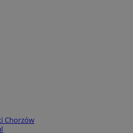
ci Chorzów
l