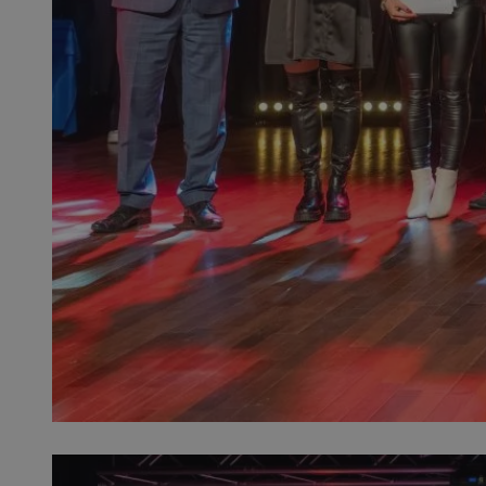
QeSessID
MvSessID
SessID
CookieScriptConse
__cf_bm
VISITOR_PRIVACY_
INGRESSCOOKIE