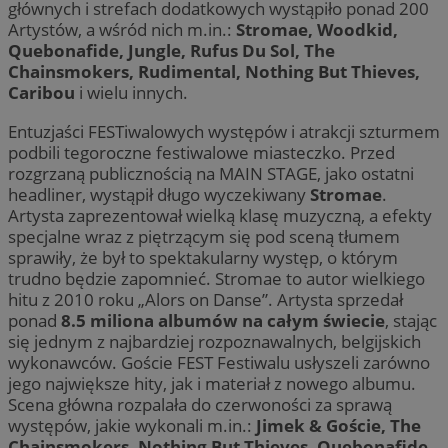
głównych i strefach dodatkowych wystąpiło ponad 200
Artystów, a wśród nich m.in.:
Stromae, Woodkid,
Quebonafide, Jungle, Rufus Du Sol, The
Chainsmokers, Rudimental, Nothing But Thieves,
Caribou
i wielu innych.
Entuzjaści FESTiwalowych występów i atrakcji szturmem
podbili tegoroczne festiwalowe miasteczko. Przed
rozgrzaną publicznością na MAIN STAGE, jako ostatni
headliner, wystąpił długo wyczekiwany
Stromae
.
Artysta zaprezentował wielką klasę muzyczną, a efekty
specjalne wraz z piętrzącym się pod sceną tłumem
sprawiły, że był to spektakularny występ, o którym
trudno będzie zapomnieć. Stromae to autor wielkiego
hitu z 2010 roku „Alors on Danse”. Artysta sprzedał
ponad
8.5 miliona albumów na całym świecie
, stając
się jednym z najbardziej rozpoznawalnych, belgijskich
wykonawców. Goście FEST Festiwalu usłyszeli zarówno
jego największe hity, jak i materiał z nowego albumu.
Scena główna rozpalała do czerwoności za sprawą
występów, jakie wykonali m.in.:
Jimek & Goście, The
Chainsmokers, Nothing But Thieves, Quebonafide,