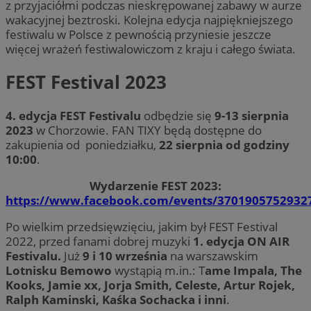
z przyjaciółmi podczas nieskrępowanej zabawy w aurze
wakacyjnej beztroski. Kolejna edycja najpiękniejszego
festiwalu w Polsce z pewnością przyniesie jeszcze
więcej wrażeń festiwalowiczom z kraju i całego świata.
FEST Festival 2023
4. edycja FEST Festivalu
odbędzie się
9-13 sierpnia
2023
w Chorzowie. FAN TIXY będą dostępne do
zakupienia od poniedziałku,
22 sierpnia od godziny
10:00
.
Wydarzenie FEST 2023:
https://www.facebook.com/events/3701905752932
Po wielkim przedsięwzięciu, jakim był FEST Festival
2022, przed fanami dobrej muzyki
1. edycja ON AIR
Festivalu.
Już
9 i 10 września
na warszawskim
Lotnisku Bemowo
wystąpią m.in.: T
ame Impala, The
Kooks, Jamie xx, Jorja Smith, Celeste, Artur Rojek,
Ralph Kaminski, Kaśka Sochacka i inni
.