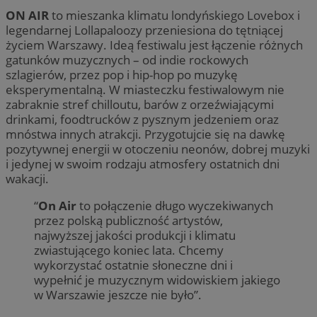
ON AIR
to mieszanka klimatu londyńskiego Lovebox i
legendarnej Lollapaloozy przeniesiona do tętniącej
życiem Warszawy. Ideą festiwalu jest łączenie różnych
gatunków muzycznych – od indie rockowych
szlagierów, przez pop i hip-hop po muzykę
eksperymentalną. W miasteczku festiwalowym nie
zabraknie stref chilloutu, barów z orzeźwiającymi
drinkami, foodtrucków z pysznym jedzeniem oraz
mnóstwa innych atrakcji. Przygotujcie się na dawkę
pozytywnej energii w otoczeniu neonów, dobrej muzyki
i jedynej w swoim rodzaju atmosfery ostatnich dni
wakacji.
“
On Air
to połączenie długo wyczekiwanych
przez polską publiczność artystów,
najwyższej jakości produkcji i klimatu
zwiastującego koniec lata. Chcemy
wykorzystać ostatnie słoneczne dni i
wypełnić je muzycznym widowiskiem jakiego
w Warszawie jeszcze nie było”.