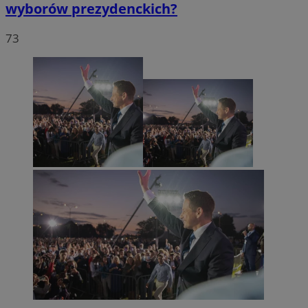
wyborów prezydenckich?
73