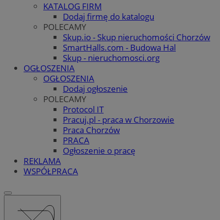
KATALOG FIRM
Dodaj firmę do katalogu
POLECAMY
Skup.io - Skup nieruchomości Chorzów
SmartHalls.com - Budowa Hal
Skup - nieruchomosci.org
OGŁOSZENIA
OGŁOSZENIA
Dodaj ogłoszenie
POLECAMY
Protocol IT
Pracuj.pl - praca w Chorzowie
Praca Chorzów
PRACA
Ogłoszenie o pracę
REKLAMA
WSPÓŁPRACA