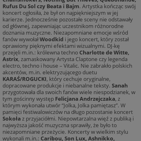
Rufus Du Sol czy Beata i Bajm
. Artystka kończąc swój
koncert ogłosiła, że był on najpiękniejszym w jej
karierze. Jednocześnie pozostałe sceny nie odstawały
od głównej, zapewniając uczestnikom różnorodne
doznania muzyczne. Niezapomniane emocje wśród
fanów wywołał
Woodkid
i jego koncert, który został
oprawiony pięknymi efektami wizualnymi. DJ-kę
przejęli m.in.: królewna techno
Charlotte de Witte,
Astrix
, zamaskowany Artysta Claptone czy legenda
electro, techno i house – Vitalic. Nie zabrakło polskich
akcentów, m.in. elektryzującego duetu
KARAŚ/ROGUCKI
, który cechuje oryginalne,
dopracowane produkcje i niebanalne teksty.
Sanah
przygotowała dla swoich fanów wiele niespodzianek, w
tym gościnny występ
Felicjana Andrzejczaka
, z
którym wykonała utwór “Jolka, Jolka pamiętasz”. W
pamięci festiwalowiczów na długo pozostanie koncert
Sokoła
z przyjaciółmi. Niepowtarzalna więź z publiką i
najwyższa jakość muzyczna sprawiły, że było to
niezapomniane przeżycie. Koncerty w wielkim stylu
wykonali m.in.:
Caribou, Son Lux, Ashnikko,