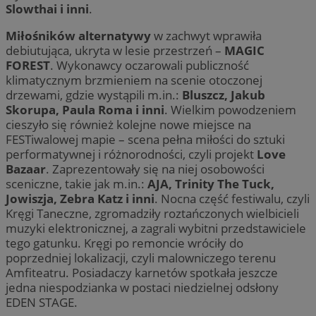
Slowthai i inni
.
Miłośników alternatywy
w zachwyt wprawiła
debiutująca, ukryta w lesie przestrzeń –
MAGIC
FOREST
. Wykonawcy oczarowali publiczność
klimatycznym brzmieniem na scenie otoczonej
drzewami, gdzie wystąpili m.in.:
Bluszcz, Jakub
Skorupa, Paula Roma i inni
. Wielkim powodzeniem
cieszyło się również kolejne nowe miejsce na
FESTiwalowej mapie – scena pełna miłości do sztuki
performatywnej i różnorodności, czyli projekt
Love
Bazaar
. Zaprezentowały się na niej osobowości
sceniczne, takie jak m.in.:
AJA, Trinity The Tuck,
Jowiszja, Zebra Katz i inni
. Nocna część festiwalu, czyli
Kręgi Taneczne, zgromadziły roztańczonych wielbicieli
muzyki elektronicznej, a zagrali wybitni przedstawiciele
tego gatunku. Kręgi po remoncie wróciły do
poprzedniej lokalizacji, czyli malowniczego terenu
Amfiteatru. Posiadaczy karnetów spotkała jeszcze
jedna niespodzianka w postaci niedzielnej odsłony
EDEN STAGE.