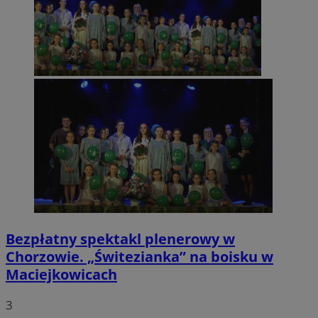
Bezpłatny spektakl plenerowy w
Chorzowie. „Świtezianka” na boisku w
Maciejkowicach
3