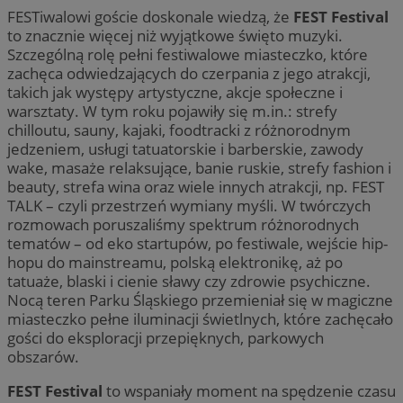
FESTiwalowi goście doskonale wiedzą, że
FEST Festival
to znacznie więcej niż wyjątkowe święto muzyki.
Szczególną rolę pełni festiwalowe miasteczko, które
zachęca odwiedzających do czerpania z jego atrakcji,
takich jak występy artystyczne, akcje społeczne i
warsztaty. W tym roku pojawiły się m.in.: strefy
chilloutu, sauny, kajaki, foodtracki z różnorodnym
jedzeniem, usługi tatuatorskie i barberskie, zawody
wake, masaże relaksujące, banie ruskie, strefy fashion i
beauty, strefa wina oraz wiele innych atrakcji, np. FEST
TALK – czyli przestrzeń wymiany myśli. W twórczych
rozmowach poruszaliśmy spektrum różnorodnych
tematów – od eko startupów, po festiwale, wejście hip-
hopu do mainstreamu, polską elektronikę, aż po
tatuaże, blaski i cienie sławy czy zdrowie psychiczne.
Nocą teren Parku Śląskiego przemieniał się w magiczne
miasteczko pełne iluminacji świetlnych, które zachęcało
gości do eksploracji przepięknych, parkowych
obszarów.
FEST Festival
to wspaniały moment na spędzenie czasu