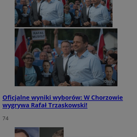
Oficjalne wyniki wyborów: W Chorzowie
wygrywa Rafał Trzaskowski!
74