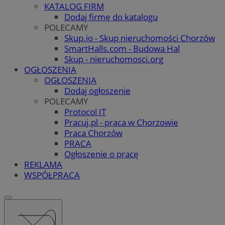
KATALOG FIRM
Dodaj firmę do katalogu
POLECAMY
Skup.io - Skup nieruchomości Chorzów
SmartHalls.com - Budowa Hal
Skup - nieruchomosci.org
OGŁOSZENIA
OGŁOSZENIA
Dodaj ogłoszenie
POLECAMY
Protocol IT
Pracuj.pl - praca w Chorzowie
Praca Chorzów
PRACA
Ogłoszenie o pracę
REKLAMA
WSPÓŁPRACA