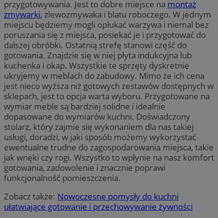
przygotowywania. Jest to dobre miejsce na
montaż
zmywarki
, zlewozmywaka i blatu roboczego. W jednym
miejscu będziemy mogli opłukać warzywa i niemal bez
poruszania się z miejsca, posiekać je i przygotować do
dalszej obróbki. Ostatnią strefę stanowi część do
gotowania. Znajdzie się w niej płyta indukcyjna lub
kuchenka i okap. Wszystkie te sprzęty dyskretnie
ukryjemy w meblach do zabudowy. Mimo że ich cena
jest nieco wyższa niż gotowych zestawów dostępnych w
sklepach, jest to opcja warta wyboru. Przygotowane na
wymiar meble są bardziej solidne i idealnie
dopasowane do wymiarów kuchni. Doświadczony
stolarz, który zajmie się wykonaniem dla nas takiej
usługi, doradzi, w jaki sposób możemy wykorzystać
ewentualne trudne do zagospodarowania miejsca, takie
jak wnęki czy rogi. Wszystko to wpłynie na nasz komfort
gotowania, zadowolenie i znacznie poprawi
funkcjonalność pomieszczenia.
Zobacz także:
Nowoczesne pomysły do kuchni
ułatwiające gotowanie i przechowywanie żywności