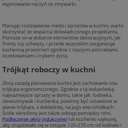
wyjmowanie naczyń ze zmywarki.
Planując rozstawienie mebli i sprzętów w kuchni, warto
skorzystać ze wsparcia doświadczonego projektanta.
Pomoże on w doborze elementów dekoracyjnych, jak
fronty czy uchwyty, i przede wszystkim zorganizuje
kuchenną przestrzeń zgodnie z naszymi potrzebami,
oczekiwaniami i trybem życia.
Trójkąt roboczy w kuchni
Złotą zasadą planowania kuchni jest zachowanie tzw.
trójkąta ergonomicznego. Zgodnie z tą wskazówką,
najważniejsze sprzęty w domu, takie jak: lodówka,
zlewozmywak i kuchenka, powinny być ustawione w
planie trójkąta, a dokładniej, na jego wierzchołkach.
Ściśle określony jest także odstęp pomiędzy nimi.
Podłączenie płyty indukcyjnej
lub kuchenki najlepiej,
aby znajdowało się w ostępie 120-270 cm od lodówki i