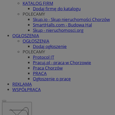
KATALOG FIRM
Dodaj firmę do katalogu
POLECAMY
Skup.io - Skup nieruchomości Chorzów
SmartHalls.com - Budowa Hal
Skup - nieruchomosci.org
OGŁOSZENIA
OGŁOSZENIA
Dodaj ogłoszenie
POLECAMY
Protocol IT
Pracuj.pl - praca w Chorzowie
Praca Chorzów
PRACA
Ogłoszenie o pracę
REKLAMA
WSPÓŁPRACA