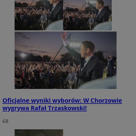
Oficjalne wyniki wyborów: W Chorzowie
wygrywa Rafał Trzaskowski!
68