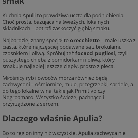
smak
Kuchnia Apulii to prawdziwa uczta dla podniebienia.
Choć prosta, bazująca na świeżych, lokalnych
składnikach – potrafi zaskoczyć głębią smaku.
Najbardziej znany specjał to
orecchiette
– małe uszka z
ciasta, które najczęściej podawane są z brokułami,
czosnkiem i oliwą. Spróbuj też
focacci pugliesi
, czyli
puszystego chleba z pomidorkami i oliwą, który
smakuje najlepiej jeszcze ciepły, prosto z pieca.
Miłośnicy ryb i owoców morza również będą
zachwyceni – ośmiornice, mule, przegrzebki, sardele, a
do tego lokalne wina, takie jak Primitivo czy
Negroamaro. Wszystko świeże, pachnące i
przyrządzone z sercem.
Dlaczego właśnie Apulia?
Bo to region inny niż wszystkie. Apulia zachwyca nie