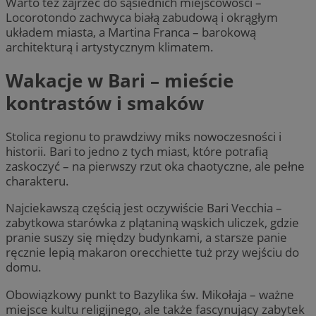
Warto też zajrzeć do sąsiednich miejscowości –
Locorotondo zachwyca białą zabudową i okrągłym
układem miasta, a Martina Franca – barokową
architekturą i artystycznym klimatem.
Wakacje w Bari – mieście
kontrastów i smaków
Stolica regionu to prawdziwy miks nowoczesności i
historii. Bari to jedno z tych miast, które potrafią
zaskoczyć – na pierwszy rzut oka chaotyczne, ale pełne
charakteru.
Najciekawszą częścią jest oczywiście Bari Vecchia –
zabytkowa starówka z plątaniną wąskich uliczek, gdzie
pranie suszy się między budynkami, a starsze panie
ręcznie lepią makaron orecchiette tuż przy wejściu do
domu.
Obowiązkowy punkt to Bazylika św. Mikołaja – ważne
miejsce kultu religijnego, ale także fascynujący zabytek