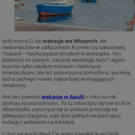
Jeśli marzą Ci się
wakacje we Włoszech
, ale
niekoniecznie w zatłoczonym Rzymie czy luksusowej
Toskanii – Apulia będzie strzałem w dziesiątkę. Ten
położony na samym „obcasie włoskiego buta” region
kusi nie tylko ciepłym morzem i bielonymi
miasteczkami, ale też autentyczną atmosferą i kuchnią,
która zachwyci nawet najbardziej wymagających
smakoszy.
Nie bez powodu
wakacje w Apulii
z roku na rok
zyskują na popularności. To tu zobaczysz słynne trulli w
Alberobello, zanurzysz się w urokach przyrody na
półwyspie Gargano, a po dniu pełnym wrażeń zjesz
kolację z widokiem na Adriatyk.
I choć od Apulii dzieli Cię spory kawałek kraju (jeśli