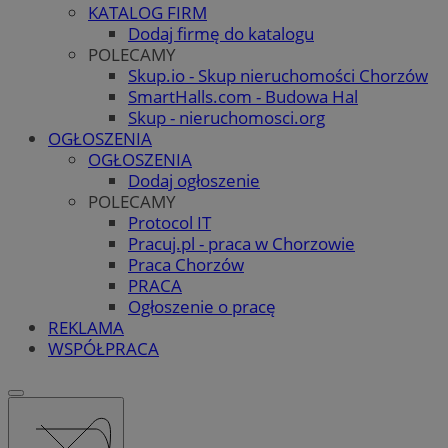
KATALOG FIRM
Dodaj firmę do katalogu
POLECAMY
Skup.io - Skup nieruchomości Chorzów
SmartHalls.com - Budowa Hal
Skup - nieruchomosci.org
OGŁOSZENIA
OGŁOSZENIA
Dodaj ogłoszenie
POLECAMY
Protocol IT
Pracuj.pl - praca w Chorzowie
Praca Chorzów
PRACA
Ogłoszenie o pracę
REKLAMA
WSPÓŁPRACA