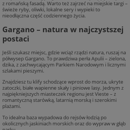
z romańską fasadą. Warto też zajrzeć na miejskie targi –
świeże ryby, oliwki, lokalne sery i wypieki to
nieodłączna część codziennego życia.
Gargano – natura w najczystszej
postaci
Jeśli szukasz miejsc, gdzie wciąż rządzi natura, ruszaj na
półwysep Gargano. To prawdziwa perła Apulii – zielona,
dzika, z zachwycającym Parkiem Narodowym i licznymi
szlakami pieszymi.
Znajdziesz tu klify schodzące wprost do morza, ukryte
zatoczki, białe wapienne skały i piniowe lasy. Jednym z
najpiękniejszych miasteczek regionu jest Vieste – z
romantyczną starówką, latarnią morską i szerokimi
plażami.
To idealna baza wypadowa do rejsów łodzią po
okolicznych jaskiniach morskich oraz do wypraw w głąb
parku.