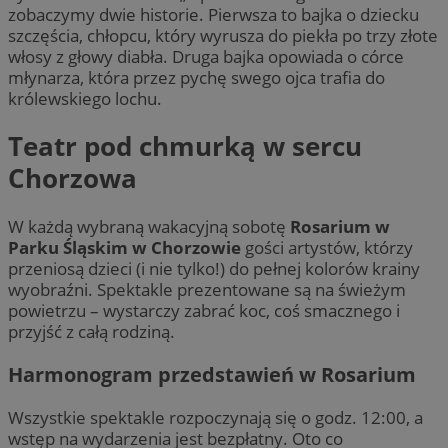
zobaczymy dwie historie. Pierwsza to bajka o dziecku
szczęścia, chłopcu, który wyrusza do piekła po trzy złote
włosy z głowy diabła. Druga bajka opowiada o córce
młynarza, która przez pychę swego ojca trafia do
królewskiego lochu.
Teatr pod chmurką w sercu
Chorzowa
W każdą wybraną wakacyjną sobotę
Rosarium w
Parku Śląskim w Chorzowie
gości artystów, którzy
przeniosą dzieci (i nie tylko!) do pełnej kolorów krainy
wyobraźni. Spektakle prezentowane są na świeżym
powietrzu – wystarczy zabrać koc, coś smacznego i
przyjść z całą rodziną.
Harmonogram przedstawień w Rosarium
Wszystkie spektakle rozpoczynają się o godz. 12:00, a
wstęp na wydarzenia jest bezpłatny. Oto co