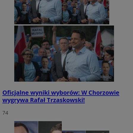
Oficjalne wyniki wyborów: W Chorzowie
wygrywa Rafał Trzaskowski!
74