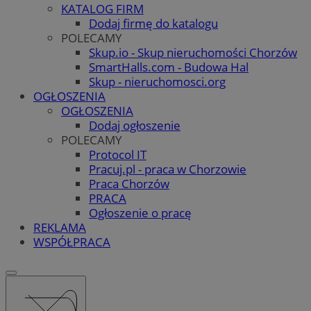
KATALOG FIRM
Dodaj firmę do katalogu
POLECAMY
Skup.io - Skup nieruchomości Chorzów
SmartHalls.com - Budowa Hal
Skup - nieruchomosci.org
OGŁOSZENIA
OGŁOSZENIA
Dodaj ogłoszenie
POLECAMY
Protocol IT
Pracuj.pl - praca w Chorzowie
Praca Chorzów
PRACA
Ogłoszenie o pracę
REKLAMA
WSPÓŁPRACA