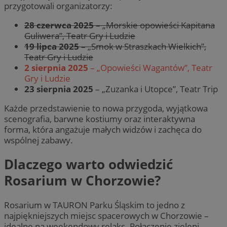
przygotowali organizatorzy:
28 czerwca 2025
– „Morskie opowieści Kapitana
Guliwera”, Teatr Gry i Ludzie
19 lipca 2025
– „Smok w Straszkach Wielkich”,
Teatr Gry i Ludzie
2 sierpnia 2025
– „Opowieści Wagantów”, Teatr
Gry i Ludzie
23 sierpnia 2025
– „Zuzanka i Utopce”, Teatr Trip
Każde przedstawienie to nowa przygoda, wyjątkowa
scenografia, barwne kostiumy oraz interaktywna
forma, która angażuje małych widzów i zachęca do
wspólnej zabawy.
Dlaczego warto odwiedzić
Rosarium w Chorzowie?
Rosarium w TAURON Parku Śląskim to jedno z
najpiękniejszych miejsc spacerowych w Chorzowie –
idealne na weekendowy relaks. Połączenie zieleni,