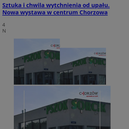
Sztuka i chwila wytchnienia od upału.
Nowa wystawa w centrum Chorzowa
4
N