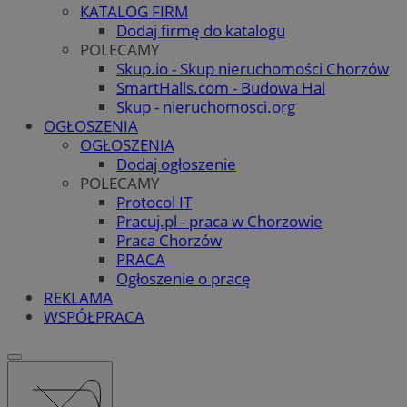
KATALOG FIRM
Dodaj firmę do katalogu
POLECAMY
Skup.io - Skup nieruchomości Chorzów
SmartHalls.com - Budowa Hal
Skup - nieruchomosci.org
OGŁOSZENIA
OGŁOSZENIA
Dodaj ogłoszenie
POLECAMY
Protocol IT
Pracuj.pl - praca w Chorzowie
Praca Chorzów
PRACA
Ogłoszenie o pracę
REKLAMA
WSPÓŁPRACA