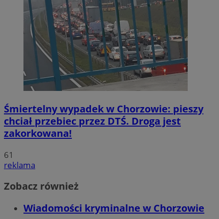
Śmiertelny wypadek w Chorzowie: pieszy
chciał przebiec przez DTŚ. Droga jest
zakorkowana!
61
reklama
Zobacz również
Wiadomości kryminalne w Chorzowie