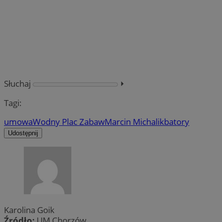
Słuchaj
⏵︎
Tagi:
umowa
Wodny Plac Zabaw
Marcin Michalik
batory
Udostępnij
Karolina Goik
Źródło:
UM Chorzów