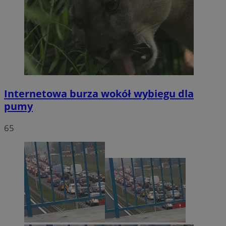
Internetowa burza wokół wybiegu dla
pumy
65