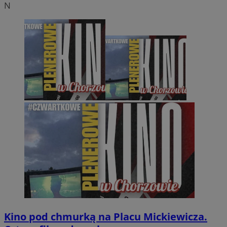
N
Kino pod chmurką na Placu Mickiewicza.