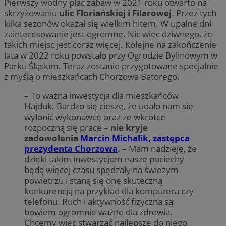
Pierwszy wodny plac zabaw w 2021 roku otwarto na
skrzyżowaniu
ulic Floriańskiej i Filarowej
. Przez tych
kilka sezonów okazał się wielkim hitem. W upalne dni
zainteresowanie jest ogromne. Nic więc dziwnego, że
takich miejsc jest coraz więcej. Kolejne na zakończenie
lata w 2022 roku powstało przy Ogrodzie Bylinowym w
Parku Śląskim. Teraz zostanie przygotowane specjalnie
z myślą o mieszkańcach Chorzowa Batorego.
– To ważna inwestycja dla mieszkańców
Hajduk. Bardzo się cieszę, że udało nam się
wyłonić wykonawcę oraz że wkrótce
rozpoczną się prace –
nie kryje
zadowolenia
Marcin Michalik, zastępca
prezydenta Chorzowa
.
– Mam nadzieję, że
dzięki takim inwestycjom nasze pociechy
będą więcej czasu spędzały na świeżym
powietrzu i staną się one skuteczną
konkurencją na przykład dla komputera czy
telefonu. Ruch i aktywność fizyczna są
bowiem ogromnie ważne dla zdrowia.
Chcemy więc stwarzać najlepsze do niego