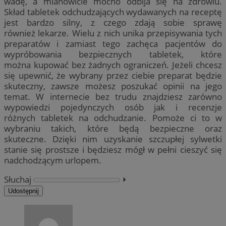
wadę, a mianowicie mocno odbija się na zdrowiu.
Skład tabletek odchudzających wydawanych na receptę
jest bardzo silny, z czego zdają sobie sprawę
również lekarze. Wielu z nich unika przepisywania tych
preparatów i zamiast tego zachęca pacjentów do
wypróbowania bezpiecznych tabletek, które
można kupować bez żadnych ograniczeń. Jeżeli chcesz
się upewnić, że wybrany przez ciebie preparat będzie
skuteczny, zawsze możesz poszukać opinii na jego
temat. W internecie bez trudu znajdziesz zarówno
wypowiedzi pojedynczych osób jak i recenzje
różnych tabletek na odchudzanie. Pomoże ci to w
wybraniu takich, które będą bezpieczne oraz
skuteczne. Dzięki nim uzyskanie szczupłej sylwetki
stanie się prostsze i będziesz mógł w pełni cieszyć się
nadchodzącym urlopem.
Słuchaj
⏵︎
Udostępnij