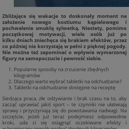
Zbliżające się wakacje to doskonały moment na
założenie nowego kostiumu kąpielowego i
pochwalenie smukłą sylwetką. Niestety, pomimo
początkowej motywacji, wiele osób już po
kilku dniach zniechęca się brakiem efektów, przez
co później nie korzystają w pełni z pięknej pogody.
Nie można też zapominać o wpływie wymarzonej
figury na samopoczucie i pewność siebie.
Popularne sposoby na zrzucenie zbędnych
kilogramów
Dlaczego warto wybrać tabletki na odchudzanie?
Tabletki na odchudzanie dostępne na receptę
Siedząca praca, złe odżywianie i brak czasu na to, aby
zacząć uprawiać jakiś sport – te czynniki nie ułatwiają
sprawy i przyczyniają się do powstawania nadwagi. Na
szczęście, jeżeli już teraz podejmiesz odpowiednie
kroki, uda ci się osiągnąć oczekiwane efekty i
w bezpieczny sposób pozbyć zbędnych kilogramów.