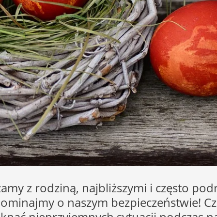
zamy z rodziną, najbliższymi i często po
ominajmy o naszym bezpieczeństwie! Czuw
knąć nieprzyjemnych sytuacji podczas n