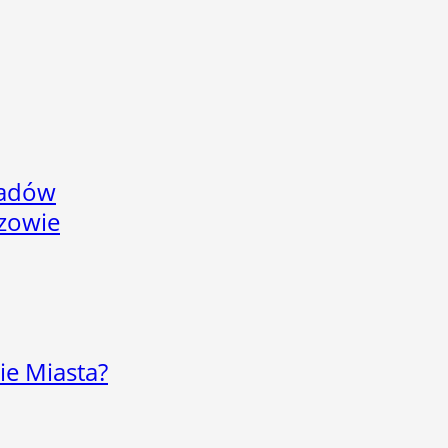
adów
rzowie
ie Miasta?