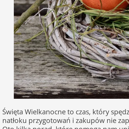
Święta Wielkanocne to czas, który spęd
natłoku przygotowań i zakupów nie zap
Oto kilka porad, które pomogą nam uni