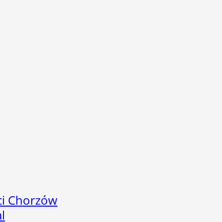
ci Chorzów
l