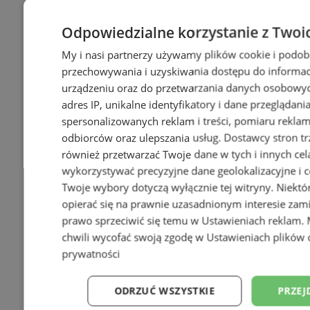
Odpowiedzialne korzystanie z Twoi
My i nasi partnerzy używamy plików cookie i podob
przechowywania i uzyskiwania dostępu do informac
urządzeniu oraz do przetwarzania danych osobowych
adres IP, unikalne identyfikatory i dane przeglądani
spersonalizowanych reklam i treści, pomiaru reklam i
odbiorców oraz ulepszania usług.
Dostawcy stron tr
również przetwarzać Twoje dane w tych i innych cel
wykorzystywać precyzyjne dane geolokalizacyjne i c
Twoje wybory dotyczą wyłącznie tej witryny. Niekt
opierać się na prawnie uzasadnionym interesie zami
prawo sprzeciwić się temu w
Ustawieniach reklam
.
chwili wycofać swoją zgodę w
Ustawieniach plików 
prywatności
ODRZUĆ WSZYSTKIE
PRZEJ