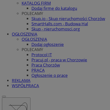
KATALOG FIRM
Dodaj firmę do katalogu
POLECAMY
Skup.io - Skup nieruchomości Chorzów
SmartHalls.com - Budowa Hal
Skup - nieruchomosci.org
OGŁOSZENIA
OGŁOSZENIA
Dodaj ogłoszenie
POLECAMY
Protocol IT
Pracuj.pl - praca w Chorzowie
Praca Chorzów
PRACA
Ogłoszenie o pracę
REKLAMA
WSPÓŁPRACA