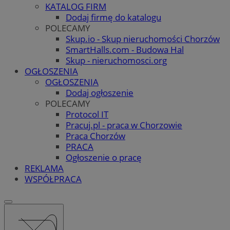
KATALOG FIRM
Dodaj firmę do katalogu
POLECAMY
Skup.io - Skup nieruchomości Chorzów
SmartHalls.com - Budowa Hal
Skup - nieruchomosci.org
OGŁOSZENIA
OGŁOSZENIA
Dodaj ogłoszenie
POLECAMY
Protocol IT
Pracuj.pl - praca w Chorzowie
Praca Chorzów
PRACA
Ogłoszenie o pracę
REKLAMA
WSPÓŁPRACA