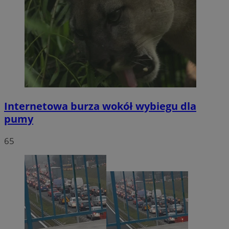
Internetowa burza wokół wybiegu dla
pumy
65