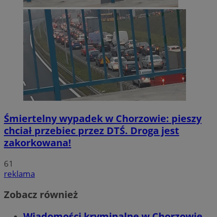
Śmiertelny wypadek w Chorzowie: pieszy
chciał przebiec przez DTŚ. Droga jest
zakorkowana!
61
reklama
Zobacz również
Wiadomości kryminalne w Chorzowie