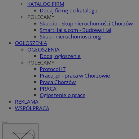
KATALOG FIRM
Dodaj firmę do katalogu
POLECAMY
Skup.io - Skup nieruchomości Chorzów
SmartHalls.com - Budowa Hal
Skup - nieruchomosci.org
OGŁOSZENIA
OGŁOSZENIA
Dodaj ogłoszenie
POLECAMY
Protocol IT
Pracuj.pl - praca w Chorzowie
Praca Chorzów
PRACA
Ogłoszenie o pracę
REKLAMA
WSPÓŁPRACA