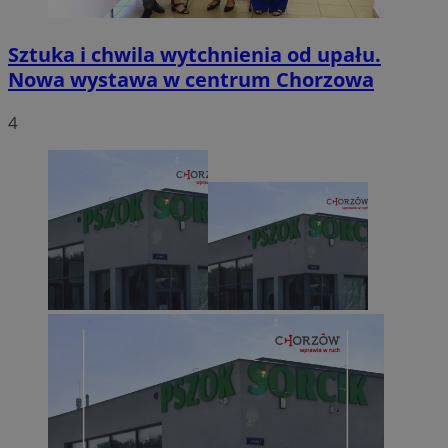
Sztuka i chwila wytchnienia od upału.
Nowa wystawa w centrum Chorzowa
4