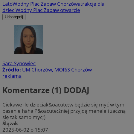
Lato
Wodny Plac Zabaw Chorzów
atrakcje dla
dzieci
Wodny Plac Zabaw otwarcie
Udostępnij
Sara Synowiec
Źródło:
UM Chorzów, MORiS Chorzów
reklama
Komentarze (1)
DODAJ
Ciekawe ile dzieciak&oacute;w będzie się myć w tym
basenie haha P&oacute;źniej przyjdą menele i zaczną
się tak samo myc;)
Ślązak
2025-06-02 o 15:07