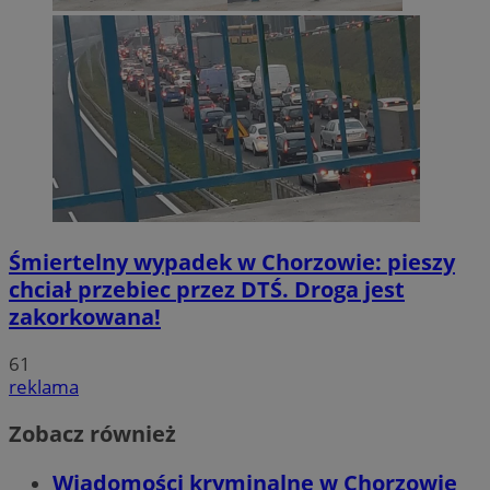
Śmiertelny wypadek w Chorzowie: pieszy
chciał przebiec przez DTŚ. Droga jest
zakorkowana!
61
reklama
Zobacz również
Wiadomości kryminalne w Chorzowie