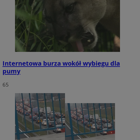
Internetowa burza wokół wybiegu dla
pumy
65