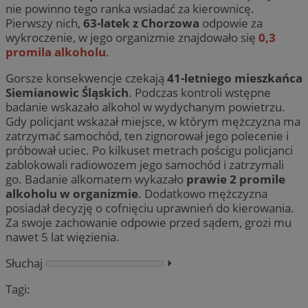
nie powinno tego ranka wsiadać za kierownicę.
Pierwszy nich,
63-latek z Chorzowa
odpowie za
wykroczenie, w jego organizmie znajdowało się
0,3
promila alkoholu
.
Gorsze konsekwencje czekają
41-letniego mieszkańca
Siemianowic Śląskich
. Podczas kontroli wstępne
badanie wskazało alkohol w wydychanym powietrzu.
Gdy policjant wskazał miejsce, w którym mężczyzna ma
zatrzymać samochód, ten zignorował jego polecenie i
próbował uciec. Po kilkuset metrach pościgu policjanci
zablokowali radiowozem jego samochód i zatrzymali
go. Badanie alkomatem wykazało
prawie 2 promile
alkoholu w organizmie
. Dodatkowo mężczyzna
posiadał decyzję o cofnięciu uprawnień do kierowania.
Za swoje zachowanie odpowie przed sądem, grozi mu
nawet 5 lat więzienia.
Słuchaj
⏵︎
Tagi: