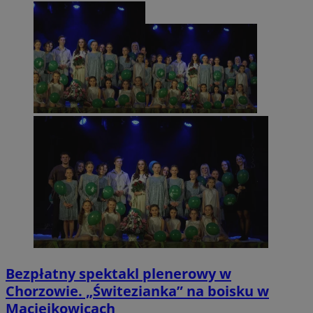
Bezpłatny spektakl plenerowy w
Chorzowie. „Świtezianka” na boisku w
Maciejkowicach