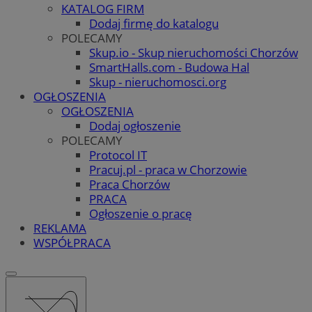
KATALOG FIRM
Dodaj firmę do katalogu
POLECAMY
Skup.io - Skup nieruchomości Chorzów
SmartHalls.com - Budowa Hal
Skup - nieruchomosci.org
OGŁOSZENIA
OGŁOSZENIA
Dodaj ogłoszenie
POLECAMY
Protocol IT
Pracuj.pl - praca w Chorzowie
Praca Chorzów
PRACA
Ogłoszenie o pracę
REKLAMA
WSPÓŁPRACA