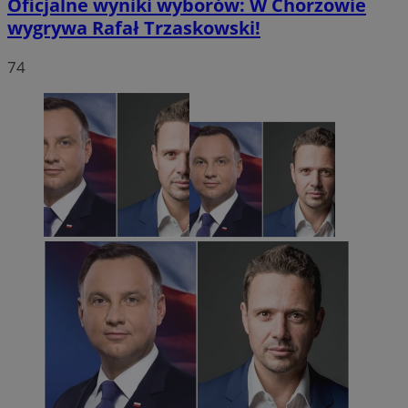
Oficjalne wyniki wyborów: W Chorzowie
wygrywa Rafał Trzaskowski!
74