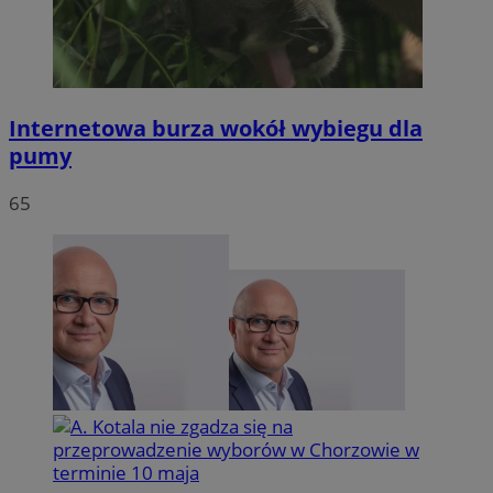
Internetowa burza wokół wybiegu dla
pumy
65