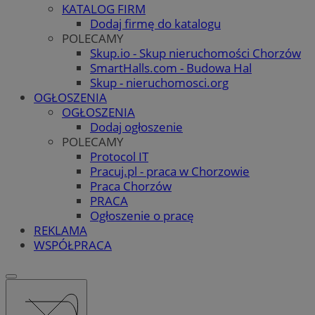
KATALOG FIRM
Dodaj firmę do katalogu
POLECAMY
Skup.io - Skup nieruchomości Chorzów
SmartHalls.com - Budowa Hal
Skup - nieruchomosci.org
OGŁOSZENIA
OGŁOSZENIA
Dodaj ogłoszenie
POLECAMY
Protocol IT
Pracuj.pl - praca w Chorzowie
Praca Chorzów
PRACA
Ogłoszenie o pracę
REKLAMA
WSPÓŁPRACA