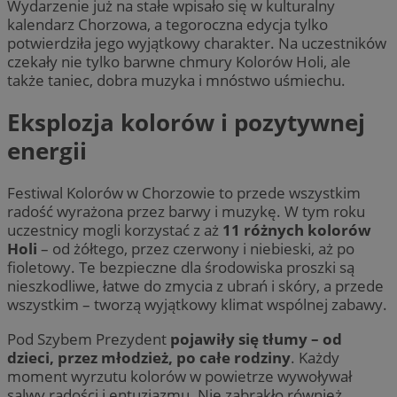
Wydarzenie już na stałe wpisało się w kulturalny
kalendarz Chorzowa, a tegoroczna edycja tylko
potwierdziła jego wyjątkowy charakter. Na uczestników
czekały nie tylko barwne chmury Kolorów Holi, ale
także taniec, dobra muzyka i mnóstwo uśmiechu.
Eksplozja kolorów i pozytywnej
energii
Festiwal Kolorów w Chorzowie to przede wszystkim
radość wyrażona przez barwy i muzykę. W tym roku
uczestnicy mogli korzystać z aż
11 różnych kolorów
Holi
– od żółtego, przez czerwony i niebieski, aż po
fioletowy. Te bezpieczne dla środowiska proszki są
nieszkodliwe, łatwe do zmycia z ubrań i skóry, a przede
wszystkim – tworzą wyjątkowy klimat wspólnej zabawy.
Pod Szybem Prezydent
pojawiły się tłumy – od
dzieci, przez młodzież, po całe rodziny
. Każdy
moment wyrzutu kolorów w powietrze wywoływał
salwy radości i entuzjazmu. Nie zabrakło również