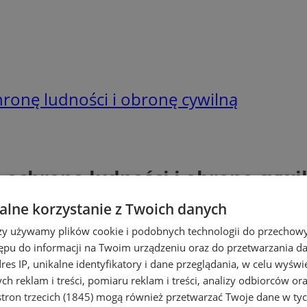
onę ludności i obronę cywilną
ochronę ludności i obronę cywi
lne korzystanie z Twoich danych
rzy używamy plików cookie i podobnych technologii do przechow
ępu do informacji na Twoim urządzeniu oraz do przetwarzania 
dres IP, unikalne identyfikatory i dane przeglądania, w celu wyświ
h reklam i treści, pomiaru reklam i treści, analizy odbiorców or
tron trzecich (1845)
mogą również przetwarzać Twoje dane w tych