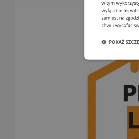
w tym wykorzysty
wyłącznie tej wi
zamiast na zgodz
chwili wycofać s
POKAŻ SZCZ
Niezbędne
Ni
Niezbędne pliki cook
zarządzanie kontem. 
Nazwa