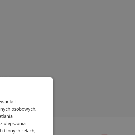
lną
ywania i
danych osobowych,
etlania
az ulepszania
 i innych celach,