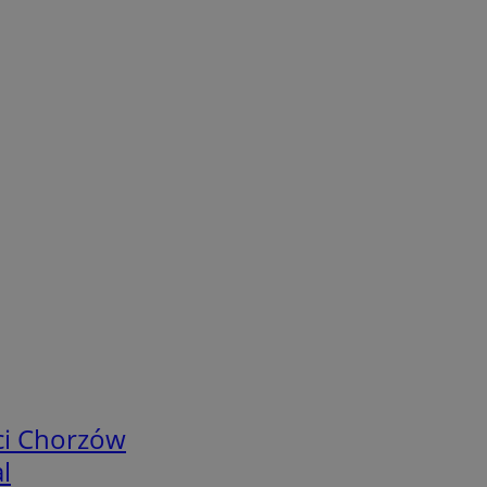
ci Chorzów
l