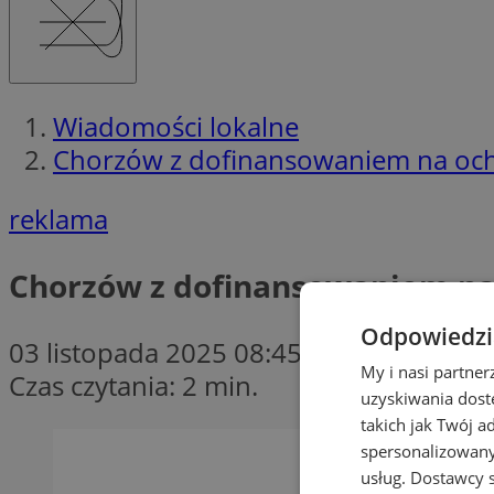
Wiadomości lokalne
Chorzów z dofinansowaniem na ochr
reklama
Chorzów z dofinansowaniem na 
Odpowiedzia
03 listopada 2025 08:45
My i nasi partne
Czas czytania: 2 min.
uzyskiwania dost
takich jak Twój a
spersonalizowanyc
usług.
Dostawcy s