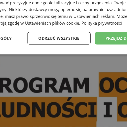
wać precyzyjne dane geolokalizacyjne i cechy urządzenia. Twoje
tryny. Niektórzy dostawcy mogą opierać się na prawnie uzasadnio
ie; masz prawo sprzeciwić się temu w
Ustawieniach reklam
. Może
woją zgodę w
Ustawieniach plików cookie
.
Polityka prywatności
EGÓŁY
ODRZUĆ WSZYSTKIE
PRZEJDŹ 
Wydajność
Targetowanie
Funkcjonalność
Ni
ezbędne
Wydajność
Targetowanie
Funkcjonalność
Niesklasyfikow
ie umożliwiają korzystanie z podstawowych funkcji strony internetowej, takich jak log
Bez niezbędnych plików cookie nie można prawidłowo korzystać ze strony internetowe
Okres
Provider
/
Domena
Opis
przechowywania