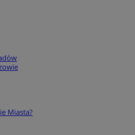
adów
rzowie
ie Miasta?