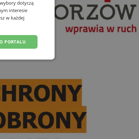
 wybory dotyczą
nym interesie
sz w każdej
DO PORTALU
esklasyfikowane
ane
owanie użytkownika i
j.