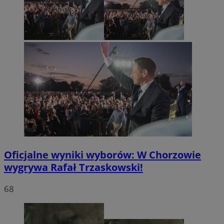
Oficjalne wyniki wyborów: W Chorzowie
wygrywa Rafał Trzaskowski!
68