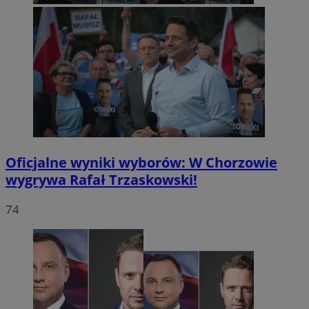
Oficjalne wyniki wyborów: W Chorzowie
wygrywa Rafał Trzaskowski!
74