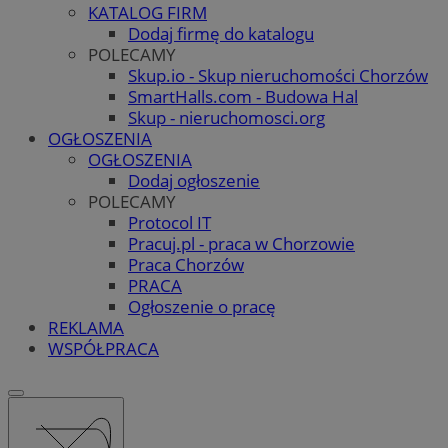
KATALOG FIRM
Dodaj firmę do katalogu
POLECAMY
Skup.io - Skup nieruchomości Chorzów
SmartHalls.com - Budowa Hal
Skup - nieruchomosci.org
OGŁOSZENIA
OGŁOSZENIA
Dodaj ogłoszenie
POLECAMY
Protocol IT
Pracuj.pl - praca w Chorzowie
Praca Chorzów
PRACA
Ogłoszenie o pracę
REKLAMA
WSPÓŁPRACA