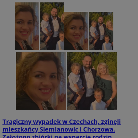
Tragiczny wypadek w Czechach, zginęli
mieszkańcy Siemianowic i Chorzowa.
Założono zbiórki na wsparcie rodzin