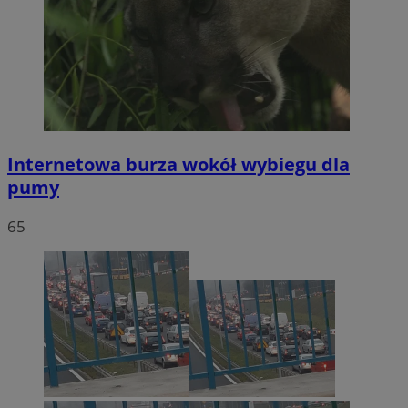
Internetowa burza wokół wybiegu dla
pumy
65