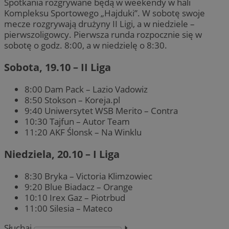
Spotkania rozgrywane będą w weekendy w hali
Kompleksu Sportowego „Hajduki”. W sobotę swoje
mecze rozgrywają drużyny II Ligi, a w niedziele –
pierwszoligowcy. Pierwsza runda rozpocznie się w
sobotę o godz. 8:00, a w niedzielę o 8:30.
Sobota, 19.10 – II Liga
8:00 Dam Pack – Lazio Vadowiz
8:50 Stokson – Koreja.pl
9:40 Uniwersytet WSB Merito – Contra
10:30 Tajfun – Autor Team
11:20 AKF Ślonsk – Na Winklu
Niedziela, 20.10 – I Liga
8:30 Bryka – Victoria Klimzowiec
9:20 Blue Biadacz – Orange
10:10 Irex Gaz – Piotrbud
11:00 Silesia – Mateco
Słuchaj
⏵︎