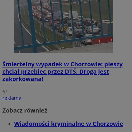
Śmiertelny wypadek w Chorzowie: pieszy
chciał przebiec przez DTŚ. Droga jest
zakorkowana!
61
reklama
Zobacz również
Wiadomości kryminalne w Chorzowie