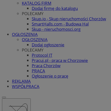
KATALOG FIRM
Dodaj firmę do katalogu
POLECAMY
Skup.io - Skup nieruchomości Chorzów
SmartHalls.com - Budowa Hal
Skup - nieruchomosci.org
OGŁOSZENIA
OGŁOSZENIA
Dodaj ogłoszenie
POLECAMY
Protocol IT
Pracuj.pl - praca w Chorzowie
Praca Chorzów
PRACA
Ogłoszenie o pracę
REKLAMA
WSPÓŁPRACA