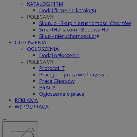
KATALOG FIRM
Dodaj firmę do katalogu
POLECAMY
Skup.io - Skup nieruchomości Chorzów
SmartHalls.com - Budowa Hal
Skup - nieruchomosci.org
OGŁOSZENIA
OGŁOSZENIA
Dodaj ogłoszenie
POLECAMY
Protocol IT
Pracuj.pl - praca w Chorzowie
Praca Chorzów
PRACA
Ogłoszenie o pracę
REKLAMA
WSPÓŁPRACA