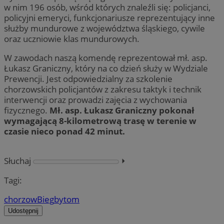
w nim 196 osób, wśród których znaleźli się: policjanci,
policyjni emeryci, funkcjonariusze reprezentujący inne
służby mundurowe z województwa śląskiego, cywile
oraz uczniowie klas mundurowych.
W zawodach naszą komendę reprezentował mł. asp.
Łukasz Graniczny, który na co dzień służy w Wydziale
Prewencji. Jest odpowiedzialny za szkolenie
chorzowskich policjantów z zakresu taktyk i technik
interwencji oraz prowadzi zajęcia z wychowania
fizycznego.
Mł. asp. Łukasz Graniczny pokonał
wymagającą 8-kilometrową trasę w terenie w
czasie nieco ponad 42 minut.
Słuchaj
⏵︎
Tagi:
chorzow
Bieg
bytom
Udostępnij