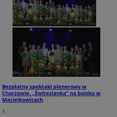
Bezpłatny spektakl plenerowy w
Chorzowie. „Świtezianka” na boisku w
Maciejkowicach
3