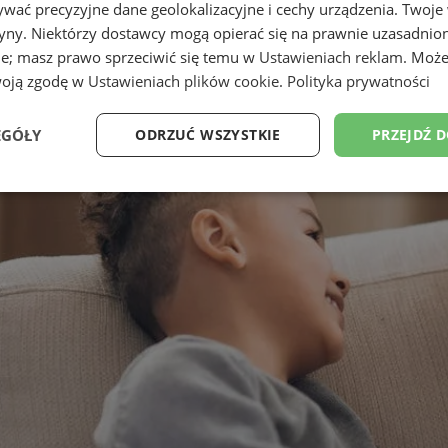
wać precyzyjne dane geolokalizacyjne i cechy urządzenia. Twoje
tryny. Niektórzy dostawcy mogą opierać się na prawnie uzasadnio
ie; masz prawo sprzeciwić się temu w
Ustawieniach reklam
. Może
woją zgodę w
Ustawieniach plików cookie
.
Polityka prywatności
EGÓŁY
ODRZUĆ WSZYSTKIE
PRZEJDŹ 
Wydajność
Targetowanie
Funkcjonalność
Ni
ezbędne
Wydajność
Targetowanie
Funkcjonalność
Niesklasyfikow
ie umożliwiają korzystanie z podstawowych funkcji strony internetowej, takich jak log
Bez niezbędnych plików cookie nie można prawidłowo korzystać ze strony internetowe
Okres
Provider
/
Domena
Opis
przechowywania