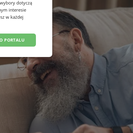
 wybory dotyczą
nym interesie
sz w każdej
DO PORTALU
esklasyfikowane
ane
owanie użytkownika i
j.