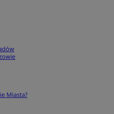
adów
rzowie
ie Miasta?