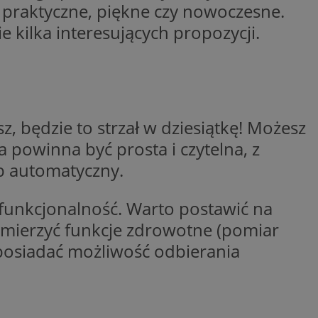
 praktyczne, piękne czy nowoczesne.
y gościa na
 kilka interesujących propozycji.
nych celów
wywania
Opis
, będzie to strzał w dziesiątkę! Możesz
aportowania na
etowej dla
iaru wysiłków
powinna być prosta i czytelna, z
madzić dane, takie
wników z reklamami
nę internetową lub
 automatyczny.
rakcji
ubleClick for
ernetowej w celu
wyświetlanie reklam
 funkcjonalność. Warto postawić na
jonalności strony
ć.
n mierzyć funkcje zdrowotne (pomiar
rażaniem funkcji i
aniem Microsoft
trolować, które
wywania informacji
 posiadać możliwość odbierania
wyświetlane
ów stron w jedną
ń etapowych,
anego użytkownika
aniem Microsoft
wywania informacji
służący do
ów stron w jedną
towej za