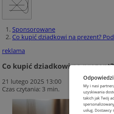
Sponsorowane
Co kupić dziadkowi na prezent? P
reklama
Co kupić dziadkowi na prezen
Odpowiedzia
21 lutego 2025 13:00
My i nasi partne
Czas czytania: 3 min.
uzyskiwania dost
takich jak Twój a
spersonalizowanyc
usług.
Dostawcy s