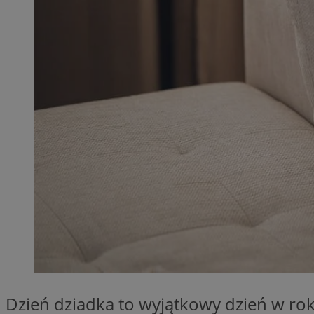
QeSessID
MvSessID
SessID
CookieScriptConse
__cf_bm
VISITOR_PRIVACY_
INGRESSCOOKIE
Dzień dziadka to wyjątkowy dzień w rok