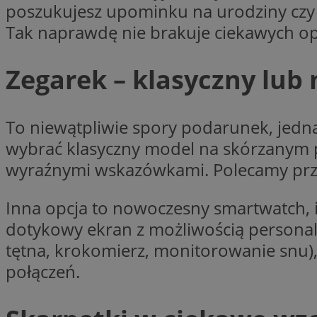
poszukujesz upominku na urodziny czy 
li_gc
Tak naprawdę nie brakuje ciekawych opcj
Zegarek – klasyczny lub
Nazwa
Nazwa
openstat_umr82x3
Nazwa
To niewątpliwie spory podarunek, jednak
openstat_gid
VP
pb_rtb_ev_part
openstat_pbi939ar
wybrać klasyczny model na skórzanym p
openstat_khpu8s
wyraźnymi wskazówkami. Polecamy prz
openstat_iy2unm5p
_clck
__gads
Inna opcja to nowoczesny smartwatch, i
incap_ses_1688_32
dotykowy ekran z możliwością personali
openstat_wj089dcr
__Secure-
_clsk
ROLLOUT_TOKEN
tętna, krokomierz, monitorowanie snu),
visid_incap_322052
połączeń.
_clsk
bcookie