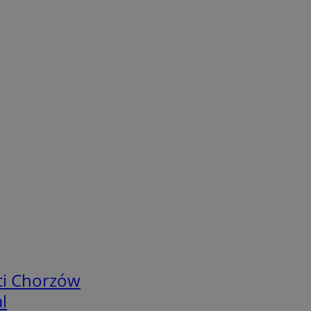
ci Chorzów
l