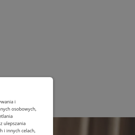
ywania i
danych osobowych,
etlania
az ulepszania
 i innych celach,