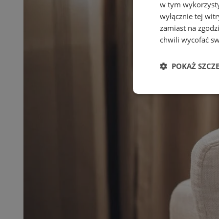
w tym wykorzysty
wyłącznie tej wi
zamiast na zgodz
chwili wycofać s
POKAŻ SZCZ
Niezbędne
Ni
Niezbędne pliki cook
zarządzanie kontem. 
Nazwa