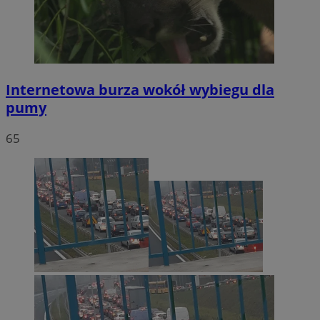
Internetowa burza wokół wybiegu dla
pumy
65