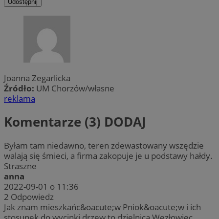
Udostępnij
Joanna Zegarlicka
Źródło:
UM Chorzów/własne
reklama
Komentarze (3)
DODAJ
Byłam tam niedawno, teren zdewastowany wszędzie
walają się śmieci, a firma zakopuje je u podstawy hałdy.
Straszne
anna
2022-09-01 o 11:36
2
Odpowiedz
Jak znam mieszkańc&oacute;w Pniok&oacute;w i ich
stosunek do wycinki drzew to dzielnica Wezłowiec