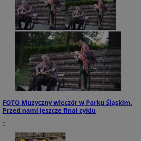
FOTO
Muzyczny wieczór w Parku Śląskim.
Przed nami jeszcze finał cyklu
9