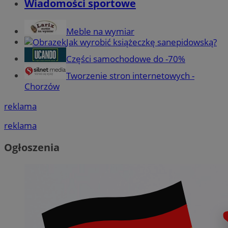
Wiadomości sportowe
Meble na wymiar
Jak wyrobić książeczkę sanepidowską?
Części samochodowe do -70%
Tworzenie stron internetowych -
Chorzów
reklama
reklama
Ogłoszenia