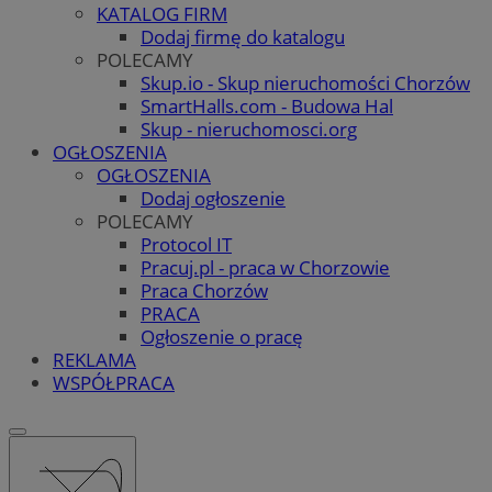
KATALOG FIRM
Dodaj firmę do katalogu
POLECAMY
Skup.io - Skup nieruchomości Chorzów
SmartHalls.com - Budowa Hal
Skup - nieruchomosci.org
OGŁOSZENIA
OGŁOSZENIA
Dodaj ogłoszenie
POLECAMY
Protocol IT
Pracuj.pl - praca w Chorzowie
Praca Chorzów
PRACA
Ogłoszenie o pracę
REKLAMA
WSPÓŁPRACA