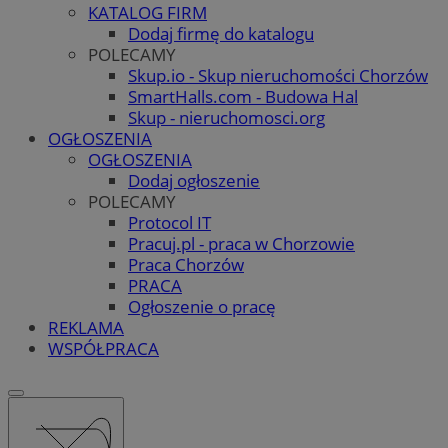
KATALOG FIRM
Dodaj firmę do katalogu
POLECAMY
Skup.io - Skup nieruchomości Chorzów
SmartHalls.com - Budowa Hal
Skup - nieruchomosci.org
OGŁOSZENIA
OGŁOSZENIA
Dodaj ogłoszenie
POLECAMY
Protocol IT
Pracuj.pl - praca w Chorzowie
Praca Chorzów
PRACA
Ogłoszenie o pracę
REKLAMA
WSPÓŁPRACA