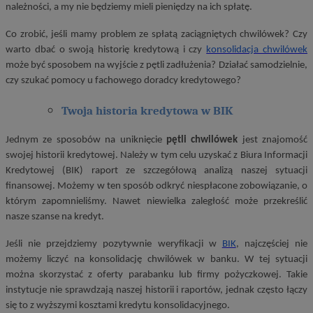
należności, a my nie będziemy mieli pieniędzy na ich spłatę.
Co zrobić, jeśli mamy problem ze spłatą zaciągniętych chwilówek? Czy
warto dbać o swoją historię kredytową i czy
konsolidacja chwilówek
może być sposobem na wyjście z pętli zadłużenia? Działać samodzielnie,
czy szukać pomocy u fachowego doradcy kredytowego?
Twoja historia kredytowa w BIK
Jednym ze sposobów na uniknięcie
pętli chwilówek
jest znajomość
swojej historii kredytowej. Należy w tym celu uzyskać z Biura Informacji
Kredytowej (BIK) raport ze szczegółową analizą naszej sytuacji
finansowej. Możemy w ten sposób odkryć niespłacone zobowiązanie, o
którym zapomnieliśmy. Nawet niewielka zaległość może przekreślić
nasze szanse na kredyt.
Jeśli nie przejdziemy pozytywnie weryfikacji w
BIK
, najczęściej nie
możemy liczyć na konsolidację chwilówek w banku. W tej sytuacji
można skorzystać z oferty parabanku lub firmy pożyczkowej. Takie
instytucje nie sprawdzają naszej historii i raportów, jednak często łączy
się to z wyższymi kosztami kredytu konsolidacyjnego.