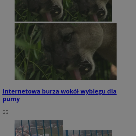
Internetowa burza wokół wybiegu dla
pumy
65