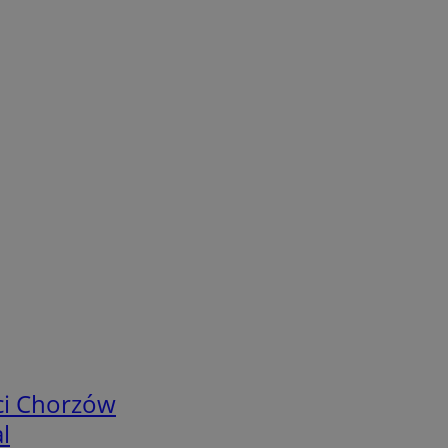
ci Chorzów
l