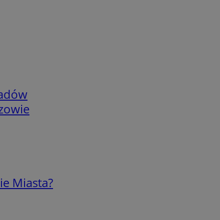
adów
rzowie
ie Miasta?