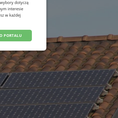
 wybory dotyczą
nym interesie
sz w każdej
DO PORTALU
esklasyfikowane
ane
owanie użytkownika i
j.