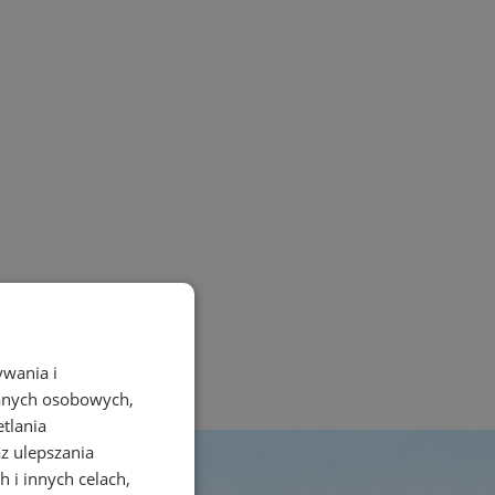
ywania i
danych osobowych,
etlania
az ulepszania
 i innych celach,