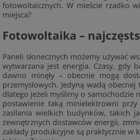
fotowoltaicznych. W mieście rzadko w
li_gc
miejsca?
Fotowoltaika – najczęst
Nazwa
Nazwa
openstat_umr82x3
Nazwa
openstat_gid
Paneli słonecznych możemy używać wszę
VP
pb_rtb_ev_part
openstat_pbi939ar
wytwarzana jest energia. Czasy, gdy bat
openstat_khpu8s
dawno minęły – obecnie mogą dosta
openstat_iy2unm5p
_clck
przemysłowych. Jedyną wadą obecnej t
__gads
incap_ses_1688_32
dlatego jeżeli myślimy o samochodzie
openstat_wj089dcr
__Secure-
postawienie taką minielektrowni przy
_clsk
ROLLOUT_TOKEN
visid_incap_322052
zasilania wielkich budynków, takich 
zewnętrznych dostawców energii, zmni
_clsk
zakłady produkcyjne są praktycznie w 
bcookie