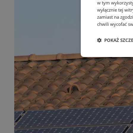
w tym wykorzysty
wyłącznie tej wi
zamiast na zgodz
chwili wycofać s
POKAŻ SZCZ
Niezbędne
Ni
Niezbędne pliki cook
zarządzanie kontem. 
Nazwa