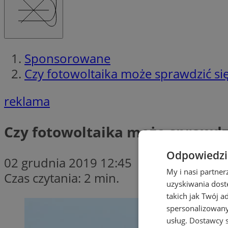
Sponsorowane
Czy fotowoltaika może sprawdzić si
reklama
Czy fotowoltaika może sprawdzi
Odpowiedzia
02 grudnia 2019 12:45
My i nasi partne
Czas czytania: 2 min.
uzyskiwania dost
takich jak Twój a
spersonalizowanyc
usług.
Dostawcy s