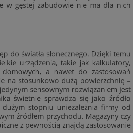
że w gęstej zabudowie nie ma dla nich
y gościa na
nych celów
wywania
Opis
ęp do światła słonecznego. Dzięki temu
aportowania na
etowej dla
iaru wysiłków
elkie urządzenia, takie jak kalkulatory,
madzić dane, takie
wników z reklamami
nę internetową lub
tw domowych, a nawet do zastosowań
rakcji
nie na stosunkowo dużą powierzchnię –
ubleClick for
ernetowej w celu
wyświetlanie reklam
jonalności strony
e jedynym sensownym rozwiązaniem jest
ć.
rażaniem funkcji i
ika świetnie sprawdza się jako źródło
aniem Microsoft
trolować, które
wywania informacji
wyświetlane
w dużym stopniu uniezależnia firmy od
ów stron w jedną
ń etapowych,
anego użytkownika
kowym źródłem przychodu. Magazyny czy
aniem Microsoft
aiczne z pewnością znajdą zastosowanie
wywania informacji
służący do
ów stron w jedną
towej za