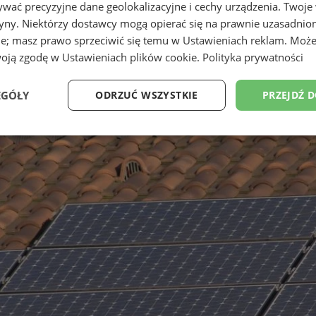
wać precyzyjne dane geolokalizacyjne i cechy urządzenia. Twoje
tryny. Niektórzy dostawcy mogą opierać się na prawnie uzasadnio
ie; masz prawo sprzeciwić się temu w
Ustawieniach reklam
. Może
woją zgodę w
Ustawieniach plików cookie
.
Polityka prywatności
EGÓŁY
ODRZUĆ WSZYSTKIE
PRZEJDŹ 
Wydajność
Targetowanie
Funkcjonalność
Ni
ezbędne
Wydajność
Targetowanie
Funkcjonalność
Niesklasyfikow
ie umożliwiają korzystanie z podstawowych funkcji strony internetowej, takich jak log
Bez niezbędnych plików cookie nie można prawidłowo korzystać ze strony internetowe
Okres
Provider
/
Domena
Opis
przechowywania