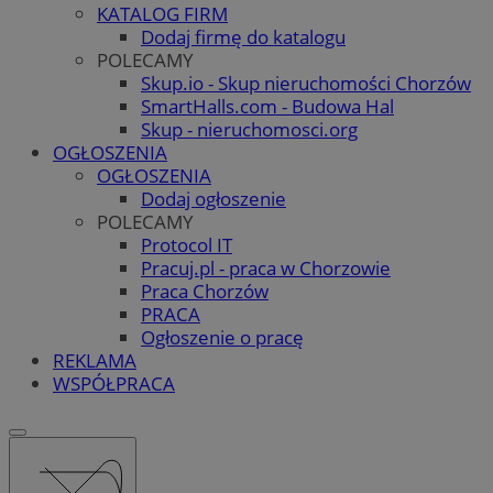
KATALOG FIRM
Dodaj firmę do katalogu
POLECAMY
Skup.io - Skup nieruchomości Chorzów
SmartHalls.com - Budowa Hal
Skup - nieruchomosci.org
OGŁOSZENIA
OGŁOSZENIA
Dodaj ogłoszenie
POLECAMY
Protocol IT
Pracuj.pl - praca w Chorzowie
Praca Chorzów
PRACA
Ogłoszenie o pracę
REKLAMA
WSPÓŁPRACA