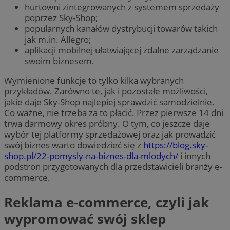
hurtowni zintegrowanych z systemem sprzedaży
poprzez Sky-Shop;
popularnych kanałów dystrybucji towarów takich
jak m.in. Allegro;
aplikacji mobilnej ułatwiającej zdalne zarządzanie
swoim biznesem.
Wymienione funkcje to tylko kilka wybranych
przykładów. Zarówno te, jak i pozostałe możliwości,
jakie daje Sky-Shop najlepiej sprawdzić samodzielnie.
Co ważne, nie trzeba za to płacić. Przez pierwsze 14 dni
trwa darmowy okres próbny. O tym, co jeszcze daje
wybór tej platformy sprzedażowej oraz jak prowadzić
swój biznes warto dowiedzieć się z
https://blog.sky-
shop.pl/22-pomysly-na-biznes-dla-mlodych/
i innych
podstron przygotowanych dla przedstawicieli branży e-
commerce.
Reklama e-commerce, czyli jak
wypromować swój sklep