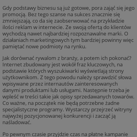
Gdy podstawy biznesu są już gotowe, pora zająć się jego
promocją. Bez tego szanse na sukces znacznie się
zmniejszają, co da się zaobserwować na przykładzie
ilości reklam w internecie. Ze swoją ofertą do klientów
wychodzą nawet najbardziej rozpoznawalne marki. O
działaniach marketingowych tym bardziej powinny więc
pamiętać nowe podmioty na rynku.
Jak dorównać rywalom z branży, a potem ich pokonać?
Internet zbudowany jest wokół fraz kluczowych, na
podstawie których wyszukiwarki wyświetlają strony
użytkownikom. Z tego powodu należy sprawdzić słowa
wpisywane przez internautów zainteresowanych
danymi produktami lub usługami. Następnie trzeba je
wpleść w treści takie jak opisy sprzedawanych towarów.
Co ważne, na początek nie będą potrzebne żadne
specjalistyczne programy. Wystarczy przejrzeć witryny
najwyżej pozycjonowanej konkurencji i zacząć ją
naśladować.
Po pewnym czasie przyjdzie czas na płatne kampanie