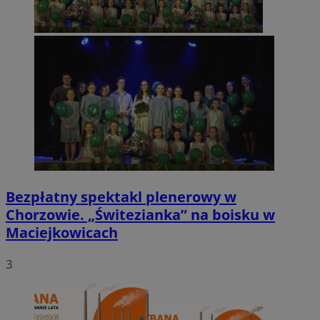
Bezpłatny spektakl plenerowy w
Chorzowie. „Świtezianka” na boisku w
Maciejkowicach
3