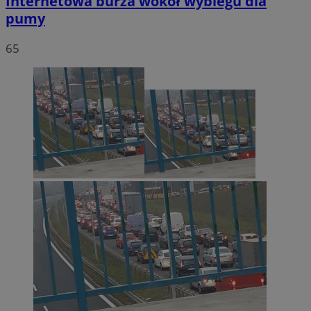
Internetowa burza wokół wybiegu dla
pumy
65