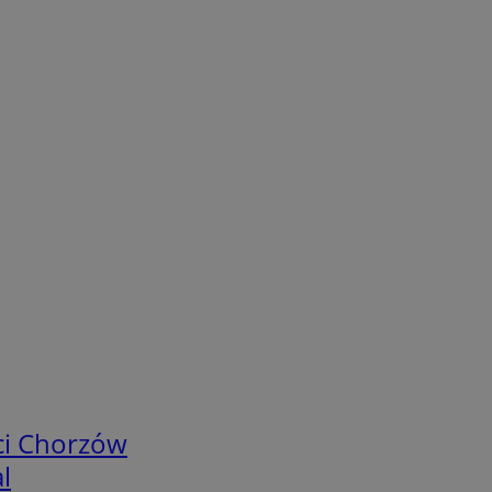
ci Chorzów
l