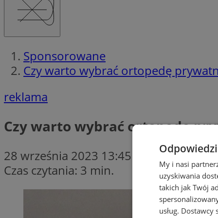
Sponsorowane
Czy warto wybrać ortopedę prywatn
reklama
Czy warto wybrać ortopedę pr
Odpowiedzia
28 września 2023 13:45
My i nasi partne
Czas czytania: 3 min.
uzyskiwania dost
takich jak Twój a
spersonalizowanyc
usług.
Dostawcy s