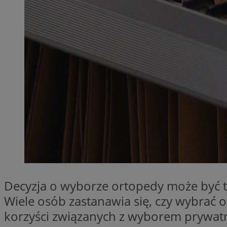
QeSessID
MvSessID
SessID
CookieScriptConse
__cf_bm
VISITOR_PRIVACY_
Decyzja o wyborze ortopedy może być t
Wiele osób zastanawia się, czy wybrać o
INGRESSCOOKIE
korzyści związanych z wyborem prywat