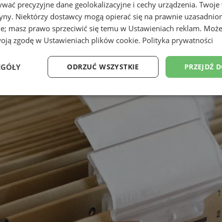
wać precyzyjne dane geolokalizacyjne i cechy urządzenia. Twoje
tryny. Niektórzy dostawcy mogą opierać się na prawnie uzasadnio
ie; masz prawo sprzeciwić się temu w
Ustawieniach reklam
. Może
woją zgodę w
Ustawieniach plików cookie
.
Polityka prywatności
EGÓŁY
ODRZUĆ WSZYSTKIE
PRZEJDŹ 
Wydajność
Targetowanie
Funkcjonalność
Ni
ezbędne
Wydajność
Targetowanie
Funkcjonalność
Niesklasyfikow
ie umożliwiają korzystanie z podstawowych funkcji strony internetowej, takich jak log
Bez niezbędnych plików cookie nie można prawidłowo korzystać ze strony internetowe
Okres
Provider
/
Domena
Opis
przechowywania