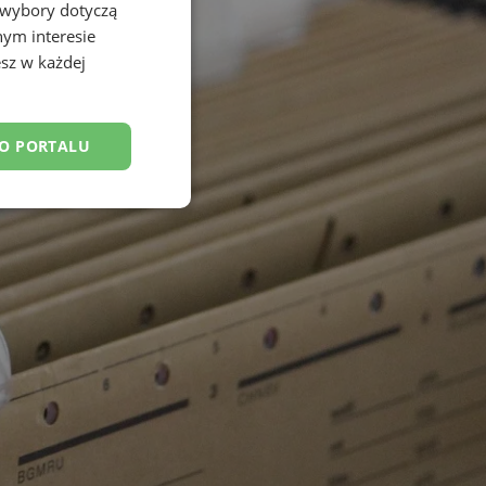
 wybory dotyczą
nym interesie
sz w każdej
DO PORTALU
esklasyfikowane
ane
owanie użytkownika i
j.