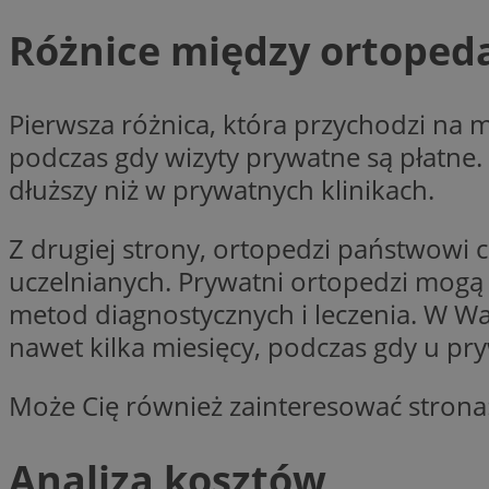
li_gc
Różnice między ortope
Pierwsza różnica, która przychodzi na m
Nazwa
podczas gdy wizyty prywatne są płatne.
Nazwa
openstat_umr82x3
Nazwa
dłuższy niż w prywatnych klinikach.
openstat_gid
VP
pb_rtb_ev_part
openstat_pbi939ar
Z drugiej strony, ortopedzi państwowi c
openstat_khpu8s
uczelnianych. Prywatni ortopedzi mogą 
openstat_iy2unm5p
_clck
__gads
metod diagnostycznych i leczenia. W W
incap_ses_1688_32
nawet kilka miesięcy, podczas gdy u pry
openstat_wj089dcr
__Secure-
_clsk
ROLLOUT_TOKEN
visid_incap_322052
Może Cię również zainteresować strona
_clsk
bcookie
Analiza kosztów