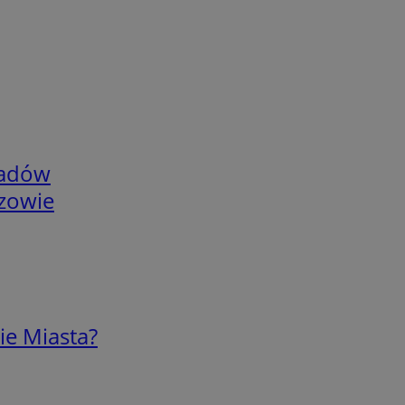
adów
rzowie
ie Miasta?