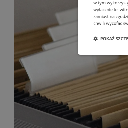
w tym wykorzysty
wyłącznie tej wi
zamiast na zgodz
chwili wycofać s
POKAŻ SZCZ
Niezbędne
Ni
Niezbędne pliki cook
zarządzanie kontem. 
Nazwa