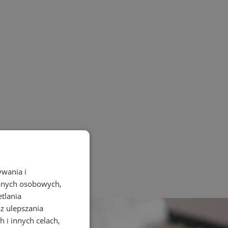
ywania i
danych osobowych,
etlania
az ulepszania
 i innych celach,