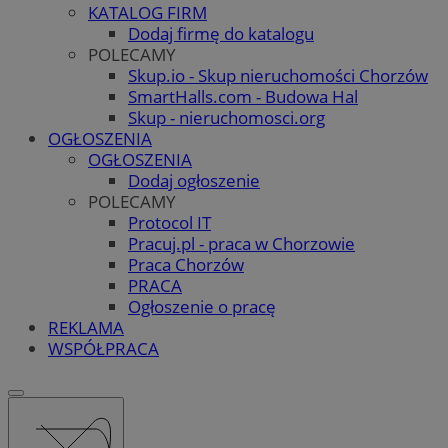
KATALOG FIRM
Dodaj firmę do katalogu
POLECAMY
Skup.io - Skup nieruchomości Chorzów
SmartHalls.com - Budowa Hal
Skup - nieruchomosci.org
OGŁOSZENIA
OGŁOSZENIA
Dodaj ogłoszenie
POLECAMY
Protocol IT
Pracuj.pl - praca w Chorzowie
Praca Chorzów
PRACA
Ogłoszenie o pracę
REKLAMA
WSPÓŁPRACA