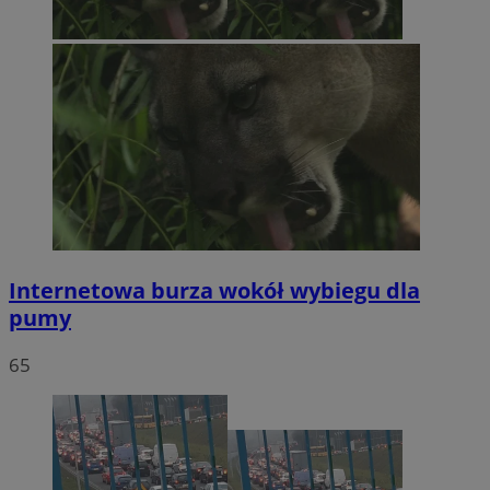
Internetowa burza wokół wybiegu dla
pumy
65