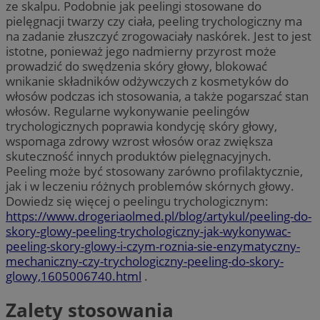
ze skalpu. Podobnie jak peelingi stosowane do
pielęgnacji twarzy czy ciała, peeling trychologiczny ma
na zadanie złuszczyć zrogowaciały naskórek. Jest to jest
istotne, ponieważ jego nadmierny przyrost może
prowadzić do swędzenia skóry głowy, blokować
wnikanie składników odżywczych z kosmetyków do
włosów podczas ich stosowania, a także pogarszać stan
włosów. Regularne wykonywanie peelingów
trychologicznych poprawia kondycję skóry głowy,
wspomaga zdrowy wzrost włosów oraz zwiększa
skuteczność innych produktów pielęgnacyjnych.
Peeling może być stosowany zarówno profilaktycznie,
jak i w leczeniu różnych problemów skórnych głowy.
Dowiedz się więcej o peelingu trychologicznym:
https://www.drogeriaolmed.pl/blog/artykul/peeling-do-
skory-glowy-peeling-trychologiczny-jak-wykonywac-
peeling-skory-glowy-i-czym-roznia-sie-enzymatyczny-
mechaniczny-czy-trychologiczny-peeling-do-skory-
glowy,1605006740.html
.
Zalety stosowania