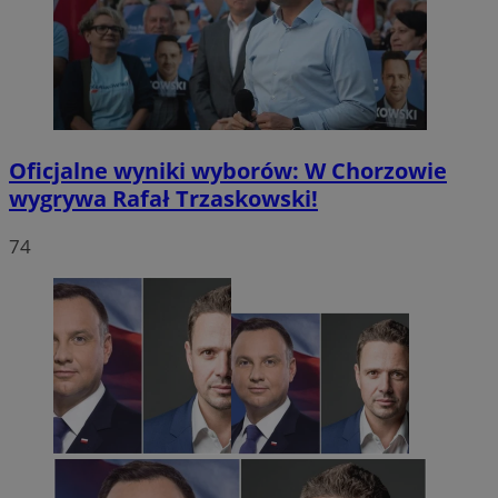
Oficjalne wyniki wyborów: W Chorzowie
wygrywa Rafał Trzaskowski!
74