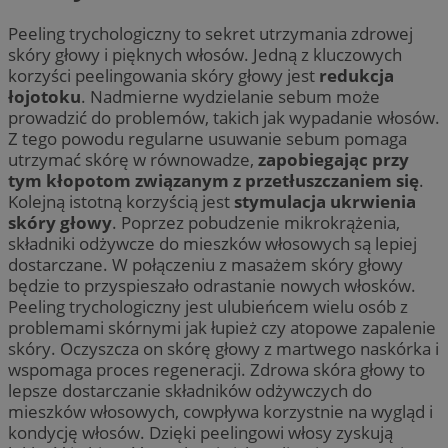
Peeling trychologiczny to sekret utrzymania zdrowej
skóry głowy i pięknych włosów. Jedną z kluczowych
korzyści peelingowania skóry głowy jest
redukcja
łojotoku
. Nadmierne wydzielanie sebum może
prowadzić do problemów, takich jak wypadanie włosów.
Z tego powodu regularne usuwanie sebum pomaga
utrzymać skórę w równowadze,
zapobiegając przy
tym kłopotom związanym z przetłuszczaniem się
.
Kolejną istotną korzyścią jest
stymulacja ukrwienia
skóry głowy
. Poprzez pobudzenie mikrokrążenia,
składniki odżywcze do mieszków włosowych są lepiej
dostarczane. W połączeniu z masażem skóry głowy
będzie to przyspieszało odrastanie nowych włosków.
Peeling trychologiczny jest ulubieńcem wielu osób z
problemami skórnymi jak łupież czy atopowe zapalenie
skóry. Oczyszcza on skórę głowy z martwego naskórka i
wspomaga proces regeneracji. Zdrowa skóra głowy to
lepsze dostarczanie składników odżywczych do
mieszków włosowych, cowpływa korzystnie na wygląd i
kondycję włosów. Dzięki peelingowi włosy zyskują