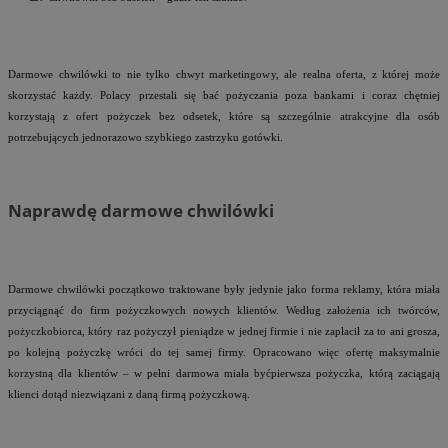
Darmowe chwilówki to nie tylko chwyt marketingowy, ale realna oferta, z której może
skorzystać każdy. Polacy przestali się bać pożyczania poza bankami i coraz chętniej
korzystają z ofert pożyczek bez odsetek, które są szczególnie atrakcyjne dla osób
potrzebujących jednorazowo szybkiego zastrzyku gotówki.
Naprawdę darmowe chwilówki
Darmowe chwilówki początkowo traktowane były jedynie jako forma reklamy, która miała
przyciągnąć do firm pożyczkowych nowych klientów. Według założenia ich twórców,
pożyczkobiorca, który raz pożyczył pieniądze w jednej firmie i nie zapłacił za to ani grosza,
po kolejną pożyczkę wróci do tej samej firmy. Opracowano więc ofertę maksymalnie
korzystną dla klientów – w pełni darmowa miała byćpierwsza pożyczka, którą zaciągają
klienci dotąd niezwiązani z daną firmą pożyczkową.