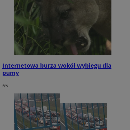
Internetowa burza wokół wybiegu dla
pumy
65