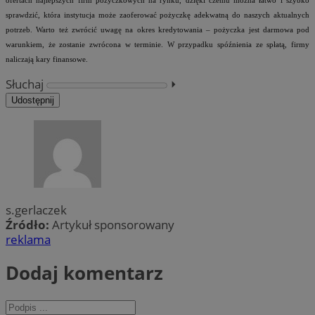
ofertach najlepszych firm pożyczkowych na rynku, dzięki czemu można łatwo i szybko
sprawdzić, która instytucja może zaoferować pożyczkę adekwatną do naszych aktualnych
potrzeb. Warto też zwrócić uwagę na okres kredytowania – pożyczka jest darmowa pod
warunkiem, że zostanie zwrócona w terminie. W przypadku spóźnienia ze spłatą, firmy
naliczają kary finansowe.
Słuchaj
⏵︎
Udostępnij
s.gerlaczek
Źródło:
Artykuł sponsorowany
reklama
Dodaj komentarz