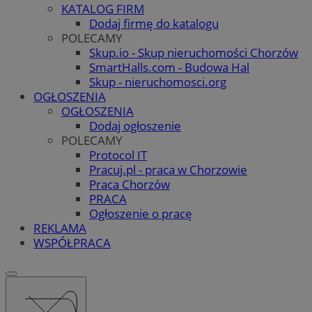
KATALOG FIRM
Dodaj firmę do katalogu
POLECAMY
Skup.io - Skup nieruchomości Chorzów
SmartHalls.com - Budowa Hal
Skup - nieruchomosci.org
OGŁOSZENIA
OGŁOSZENIA
Dodaj ogłoszenie
POLECAMY
Protocol IT
Pracuj.pl - praca w Chorzowie
Praca Chorzów
PRACA
Ogłoszenie o pracę
REKLAMA
WSPÓŁPRACA