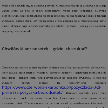
Wiele osób obawiało się, że darmowe pożyczki w rzeczywistości nie są darmowe i posiadają
ukryte koszty, ale były to obawy bezpodstawne. Wobec dużej konkurencji na rynku
pożyczkowym, firmy pozabankowe nie mogą sobie pozwolić na negatywne opinie i zepsucie
wizerunku, dlatego dbają, aby reklamowana oferta zgadzała się z rzeczywistością. Nowi
klienci otrzymali więc pierwszą pożyczkę bez odsetek i prowizji – oddają więc dokładnie
taką sumę, jaką pożyczyli.
Chwilówki bez odsetek – gdzie ich szukać?
Chwilówki bez odsetek na stałe zagościły w ofercie wielu firm pożyczkowych, głównie tych,
które działają przez internet. Właśnie w internecie najłatwiej i najszybciej można znaleźć
sprawdzone i ciekawe oferty firm pożyczkowych na darmowe chwilówki. W podjęciu
właściwej decyzji pomoże też porównywarka pożyczek
https://www.czerwona-skarbonka.pl/pozyczki-za-0-zl-
pierwsza-pozyczka-bez-odsetek/
. Darmowe pożyczki mają jedno
ograniczenie – wiele firm stosuje górny limit kwoty pożyczki, który zazwyczaj jest
stosunkowo niski. W porównywarce w czytelny sposób są przedstawione informacje o