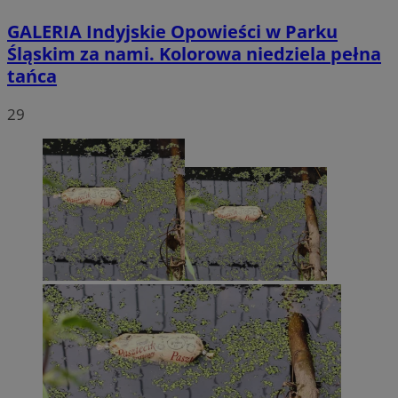
GALERIA
Indyjskie Opowieści w Parku
Śląskim za nami. Kolorowa niedziela pełna
tańca
29