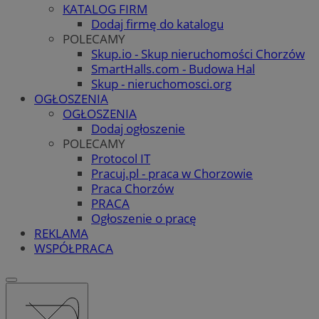
KATALOG FIRM
Dodaj firmę do katalogu
POLECAMY
Skup.io - Skup nieruchomości Chorzów
SmartHalls.com - Budowa Hal
Skup - nieruchomosci.org
OGŁOSZENIA
OGŁOSZENIA
Dodaj ogłoszenie
POLECAMY
Protocol IT
Pracuj.pl - praca w Chorzowie
Praca Chorzów
PRACA
Ogłoszenie o pracę
REKLAMA
WSPÓŁPRACA